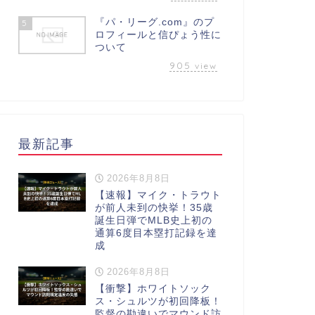
『パ・リーグ.com』のプ
5
ロフィールと信ぴょう性に
ついて
905
view
最新記事
2026年8月8日
【速報】マイク・トラウト
が前人未到の快挙！35歳
誕生日弾でMLB史上初の
通算6度目本塁打記録を達
成
2026年8月8日
【衝撃】ホワイトソック
ス・シュルツが初回降板！
監督の勘違いでマウンド訪