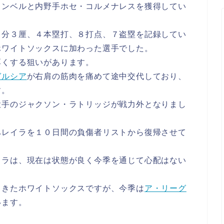
ャンベルと内野手ホセ・コルメナレスを獲得してい
１分３厘、４本塁打、８打点、７盗塁を記録してい
ホワイトソックスに加わった選手でした。
厚くする狙いがあります。
ガルシア
が右肩の筋肉を痛めて途中交代しており、
す。
投手のジャクソン・ラトリッジが戦力外となりまし
ペレイラを１０日間の負傷者リストから復帰させて
イラは、現在は状態が良く今季を通じて心配はない
てきたホワイトソックスですが、今季は
ア・リーグ
います。