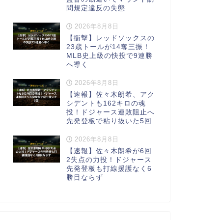
問規定違反の失態
2026年8月8日
【衝撃】レッドソックスの
23歳トールが14奪三振！
MLB史上級の快投で9連勝
へ導く
2026年8月8日
【速報】佐々木朗希、アク
シデントも162キロの魂
投！ドジャース連敗阻止へ
先発登板で粘り抜いた5回
2026年8月8日
【速報】佐々木朗希が6回
2失点の力投！ドジャース
先発登板も打線援護なく6
勝目ならず