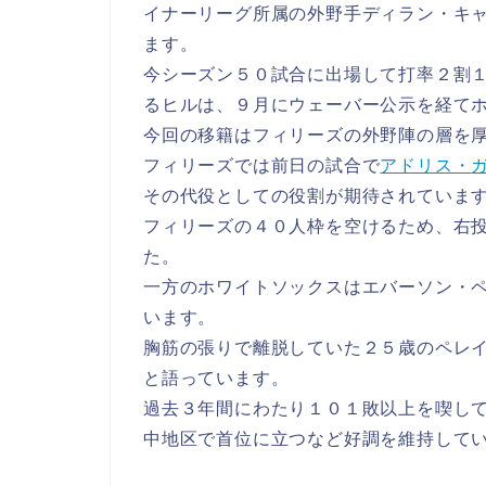
イナーリーグ所属の外野手ディラン・キ
ます。
今シーズン５０試合に出場して打率２割
るヒルは、９月にウェーバー公示を経て
今回の移籍はフィリーズの外野陣の層を
フィリーズでは前日の試合で
アドリス・
その代役としての役割が期待されていま
フィリーズの４０人枠を空けるため、右
た。
一方のホワイトソックスはエバーソン・
います。
胸筋の張りで離脱していた２５歳のペレ
と語っています。
過去３年間にわたり１０１敗以上を喫し
中地区で首位に立つなど好調を維持して