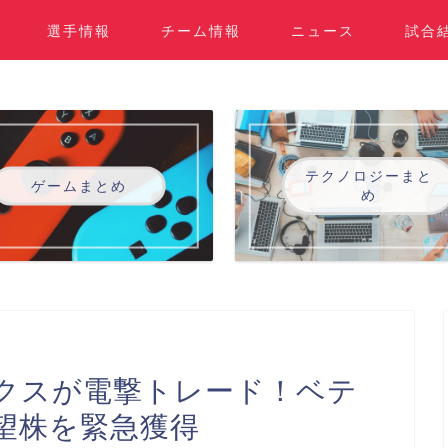
選手情報
チーム情報
ニュース
試合
テクノロジーまと
ゲームまとめ
め
クスが電撃トレード！ベテ
望株を緊急獲得