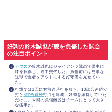
好調の鈴木誠也が膝を負傷した試合
の注目ポイント
カブス
の鈴木誠也はジャイアンツ戦の守備中に
膝を負傷し、途中交代した。負傷前には見事な
送球で走者をアウトにする好守備を見せてい
た。
打撃では3回に右前適時打を放ち、10試合連続安
打と
3試合連続
打点を達成。好調を維持していた
だけに、今回の負傷離脱はチームにとって大き
な痛手だ。