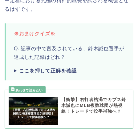
ー定着における究極の精神的成長を試される機会とな
るはずです。
※おまけクイズ※
Q. 記事の中で言及されている、鈴木誠也選手が
達成した記録はどれ？
ここを押して正解を確認
【衝撃】右打者枯渇でカブス鈴
木誠也にMLB複数球団が熱視
線！トレードで投手補強へ？