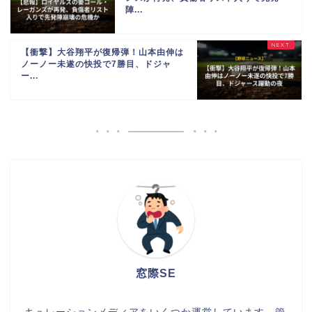
陣...
【衝撃】大谷翔平が復帰弾！山本由伸は
ノーノー未遂の快投で7勝目、ドジャ
ー...
窓際SE