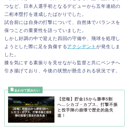
つなど、日本人選手初となるデビューから五年連続の
二桁本塁打を達成したばかりでした。
試合前には自身の打撃について、自然体でバランスを
保つことの重要性を語っていました。
しかし好調の中で迎えた四回の守備中、飛球を処理し
ようとした際に足を負傷する
アクシデント
が発生しま
した。
膝を気にする素振りを見せながら監督と共にベンチへ
引き揚げており、今後の状態が懸念される状況です。
【悲報】貯金15から勝率5割
へ…シカゴ・カブス、打撃不振
と投手陣の崩壊で歴史的急失
速！