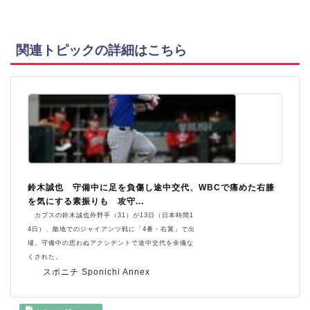
関連トピックの詳細はこちら
鈴木誠也 守備中に足を負傷し途中交代、WBCで痛めた右膝
を気にする素振りも 攻守...
カブスの鈴木誠也外野手（31）が13日（日本時間1
4日）、敵地でのジャイアンツ戦に「4番・右翼」で出
場。守備中の思わぬアクシデントで途中交代を余儀な
くされた。
スポニチ Sponichi Annex