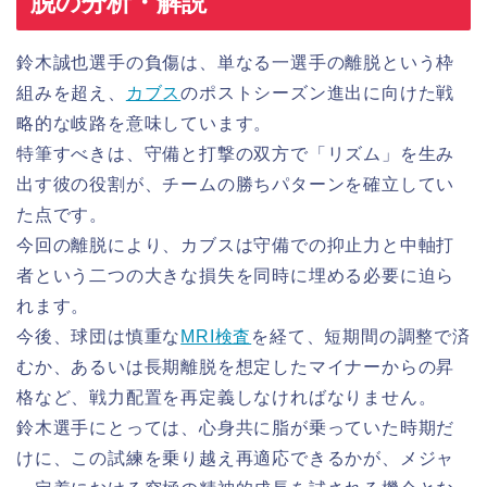
脱の分析・解説
鈴木誠也選手の負傷は、単なる一選手の離脱という枠
組みを超え、
カブス
のポストシーズン進出に向けた戦
略的な岐路を意味しています。
特筆すべきは、守備と打撃の双方で「リズム」を生み
出す彼の役割が、チームの勝ちパターンを確立してい
た点です。
今回の離脱により、カブスは守備での抑止力と中軸打
者という二つの大きな損失を同時に埋める必要に迫ら
れます。
今後、球団は慎重な
MRI検査
を経て、短期間の調整で済
むか、あるいは長期離脱を想定したマイナーからの昇
格など、戦力配置を再定義しなければなりません。
鈴木選手にとっては、心身共に脂が乗っていた時期だ
けに、この試練を乗り越え再適応できるかが、メジャ