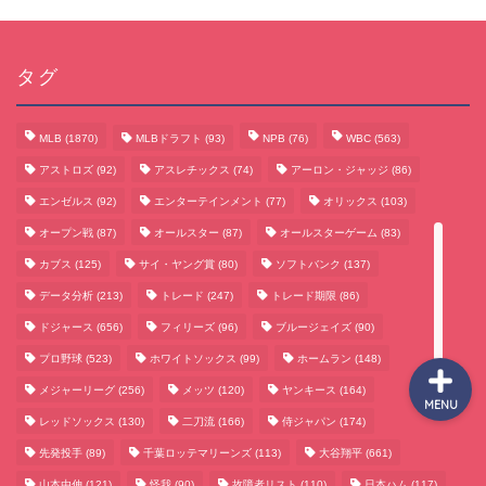
タグ
サッカーまとめ
ゲームまとめ
MLB
(1870)
MLBドラフト
(93)
NPB
(76)
WBC
(563)
アストロズ
(92)
アスレチックス
(74)
アーロン・ジャッジ
(86)
テクノロジーまとめ
エンゼルス
(92)
エンターテインメント
(77)
オリックス
(103)
オープン戦
(87)
オールスター
(87)
オールスターゲーム
(83)
ビジネス・経済まとめ
カブス
(125)
サイ・ヤング賞
(80)
ソフトバンク
(137)
データ分析
(213)
トレード
(247)
トレード期限
(86)
ドジャース
(656)
フィリーズ
(96)
ブルージェイズ
(90)
プロ野球
(523)
ホワイトソックス
(99)
ホームラン
(148)
メジャーリーグ
(256)
メッツ
(120)
ヤンキース
(164)
MENU
レッドソックス
(130)
二刀流
(166)
侍ジャパン
(174)
先発投手
(89)
千葉ロッテマリーンズ
(113)
大谷翔平
(661)
山本由伸
(121)
怪我
(90)
故障者リスト
(110)
日本ハム
(117)