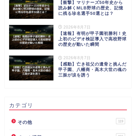
【衝撃】マリナーズ50年史から
読み解くMLB野球の歴史、記憶
に残る珍名選手50選とは？
2026年8月7日
【速報】有明が甲子園初勝利！史
上初のビデオ検証導入で高校野球
の歴史が動いた瞬間
2026年8月7日
【感動】亡き祖父の遺骨と挑んだ
甲子園、八幡商・高木大世の魂の
三振が涙を誘う
カテゴリ
119
その他