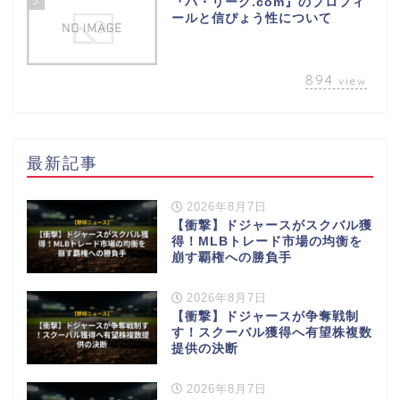
5
『パ・リーグ.com』のプロフィ
ールと信ぴょう性について
894
view
最新記事
2026年8月7日
【衝撃】ドジャースがスクバル獲
得！MLBトレード市場の均衡を
崩す覇権への勝負手
2026年8月7日
【衝撃】ドジャースが争奪戦制
す！スクーバル獲得へ有望株複数
提供の決断
2026年8月7日