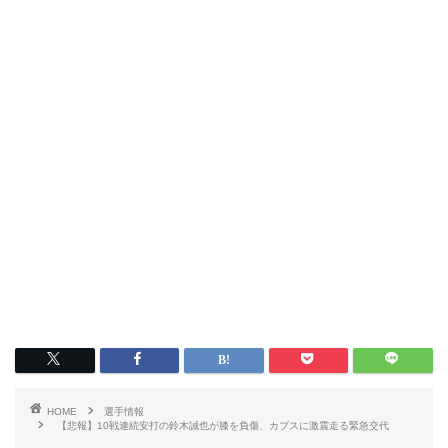
HOME
選手情報
【悲報】10戦連続安打の鈴木誠也が膝を負傷、カブスに激震走る緊急交代