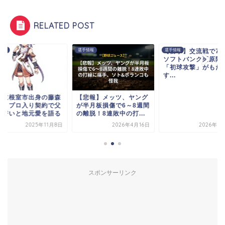
RELATED POST
情報
選手情報
【衝撃】交流戦で7
選手情報
ソフトバンク栗原陵
「初球攻撃」がもた
す...
海道根室市出身の藤森
【悲報】メッツ、ヤング
斗、プロ入り契約で父
が半月板損傷で6～8週間
の誓いと地元愛を語る
の離脱！8連敗中の打...
2025年11月8日
2026年4月16日
2026年6
スポンサーリンク