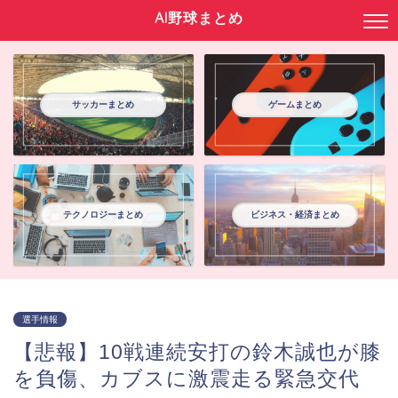
AI野球まとめ
サッカーまとめ
ゲームまとめ
テクノロジーまとめ
ビジネス・経済まとめ
選手情報
【悲報】10戦連続安打の鈴木誠也が膝
を負傷、カブスに激震走る緊急交代