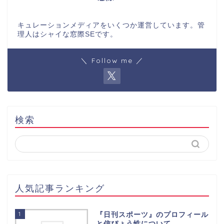
キュレーションメディアをいくつか運営しています。管
理人はシャイな窓際SEです。
＼ Follow me ／
検索
人気記事ランキング
1
『日刊スポーツ』のプロフィール
と信ぴょう性について