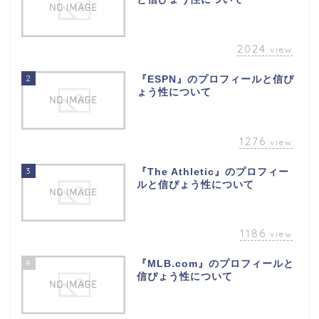
2024
view
2
『ESPN』のプロフィールと信ぴ
ょう性について
1276
view
3
『The Athletic』のプロフィー
ルと信ぴょう性について
1186
view
4
『MLB.com』のプロフィールと
信ぴょう性について