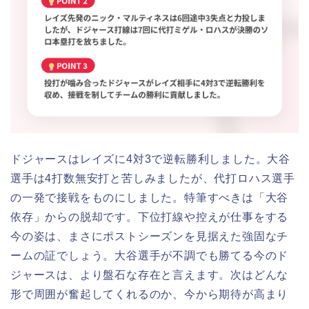
ドジャースはレイズに4対3で逆転勝利しました。大谷
選手は4打数無安打と苦しみましたが、代打ロハス選手
の一発で接戦をものにしました。特筆すべきは「大谷
依存」からの脱却です。下位打線や控えが仕事をする
今の姿は、まさにポストシーズンを見据えた強固なチ
ームの証でしょう。大谷選手が不調でも勝てる今のド
ジャースは、より盤石な存在と言えます。次はどんな
形で周囲が奮起してくれるのか、今から期待が高まり