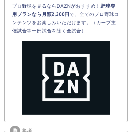
プロ野球を見るならDAZNがおすすめ！
野球専
用プランなら月額2,300円
で、全てのプロ野球コ
ンテンツをお楽しみいただけます。（カープ主
催試合等一部試合を除く全試合）