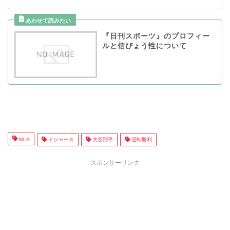
『日刊スポーツ』のプロフィー
ルと信ぴょう性について
MLB
ドジャース
大谷翔平
逆転勝利
スポンサーリンク