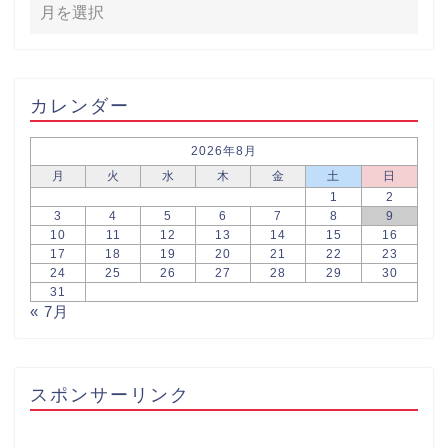
カレンダー
2026年8月
月
火
水
木
金
土
日
1
2
3
4
5
6
7
8
9
10
11
12
13
14
15
16
17
18
19
20
21
22
23
24
25
26
27
28
29
30
31
« 7月
スポンサーリンク