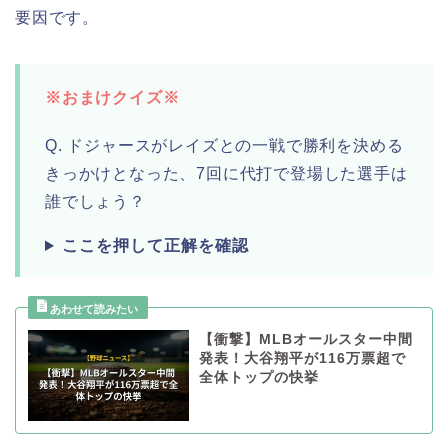
要因です。
※おまけクイズ※
Q. ドジャースがレイズとの一戦で勝利を決める
きっかけとなった、7回に代打で登場した選手は
誰でしょう？
ここを押して正解を確認
【衝撃】MLBオールスター中間
発表！大谷翔平が116万票超で
全体トップの快挙