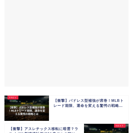
【衝撃】パドレス型補強が席巻！MLBト
レード期限、運命を変える驚愕の戦略...
【衝撃】アスレチックス移転に暗雲？ラ