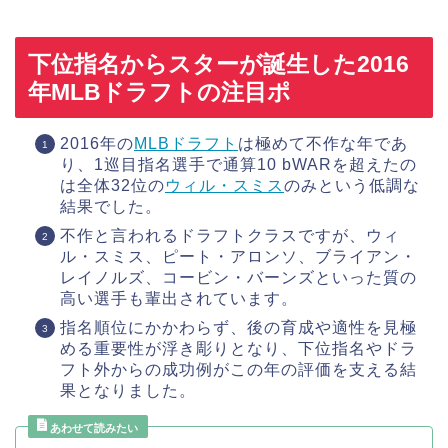
下位指名からスターが誕生した2016
年MLBドラフトの注目ポ
2016年の
MLBドラフト
は極めて不作な年であ
り、1巡目指名選手で通算10 bWARを超えたの
は全体32位の
ウィル・スミス
のみという低調な
結果でした。
不作と言われるドラフトクラスですが、ウィ
ル・スミス、ピート・アロンソ、ブライアン・
レイノルズ、コービン・バーンズといった質の
高い選手も輩出されています。
指名順位にかかわらず、後の育成や適性を見極
める重要性が浮き彫りとなり、下位指名やドラ
フト外からの成功例がこの年の評価を支える結
果となりました。