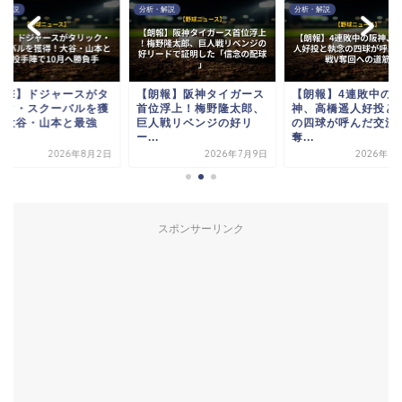
・解説
分析・解説
分析・解説
衝撃】ドジャースがタ
【朗報】阪神タイガース
【朗報】4連敗中の
ック・スクーバルを獲
首位浮上！梅野隆太郎、
神、高橋遥人好投と
！大谷・山本と最強
巨人戦リベンジの好リ
の四球が呼んだ交流
.
ー...
奪...
2026年8月2日
2026年7月9日
2026年6
スポンサーリンク