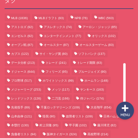
タグ
MLB
(1836)
MLBドラフト
(93)
NPB
(76)
WBC
(563)
サッカーまとめ
アストロズ
(92)
アスレチックス
(74)
アーロン・ジャッジ
(85)
エンゼルス
(92)
エンターテインメント
(77)
オリックス
(102)
ゲームまとめ
オープン戦
(87)
オールスター
(87)
オールスターゲーム
(83)
カブス
(122)
サイ・ヤング賞
(80)
ソフトバンク
(137)
テクノロジーまとめ
データ分析
(213)
トレード
(241)
トレード期限
(83)
ドジャース
(644)
フィリーズ
(95)
ブルージェイズ
(90)
ビジネス・経済まとめ
プロ野球
(517)
ホワイトソックス
(99)
ホームラン
(148)
メジャーリーグ
(253)
メッツ
(117)
ヤンキース
(163)
レッドソックス
(126)
二刀流
(166)
侍ジャパン
(174)
先発投手
(89)
千葉ロッテマリーンズ
(109)
大谷翔平
(654)
MENU
山本由伸
(121)
怪我
(90)
故障者リスト
(109)
日本ハム
(117)
本塁打
(130)
村上宗隆
(95)
甲子園
(102)
藤川球児
(82)
負傷者リスト
(94)
阪神タイガース
(324)
高校野球
(214)