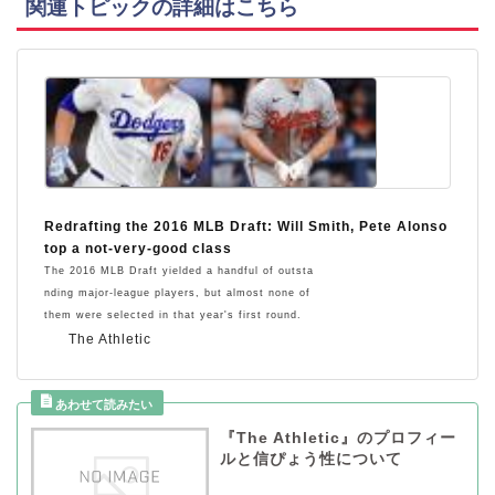
関連トピックの詳細はこちら
Redrafting the 2016 MLB Draft: Will Smith, Pete Alonso
top a not-very-good class
The 2016 MLB Draft yielded a handful of outsta
nding major-league players, but almost none of
them were selected in that year's first round.
The Athletic
『The Athletic』のプロフィー
ルと信ぴょう性について