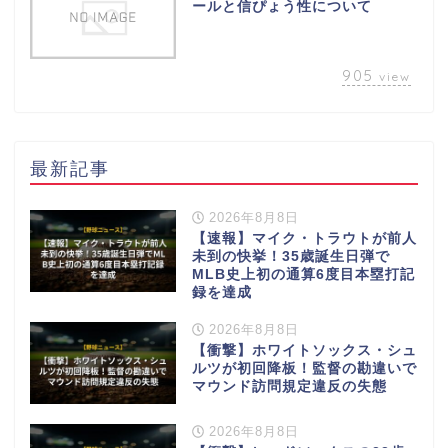
ールと信ぴょう性について
905
view
最新記事
2026年8月8日
【速報】マイク・トラウトが前人
未到の快挙！35歳誕生日弾で
MLB史上初の通算6度目本塁打記
録を達成
2026年8月8日
【衝撃】ホワイトソックス・シュ
ルツが初回降板！監督の勘違いで
マウンド訪問規定違反の失態
2026年8月8日