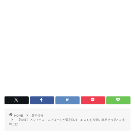
HOME
選手情報
【速報】ブルワーズ・スプロートが緊急降板！右太もも痙攣の真相と次戦への影
響とは