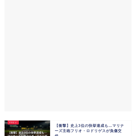
【衝撃】史上3位の快挙達成も…マリナ
ーズ主砲フリオ・ロドリゲスが負傷交
代...