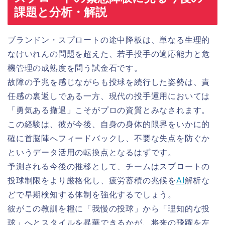
課題と分析・解説
ブランドン・スプロートの途中降板は、単なる生理的
なけいれんの問題を超えた、若手投手の適応能力と危
機管理の成熟度を問う試金石です。
故障の予兆を感じながらも投球を続行した姿勢は、責
任感の裏返しである一方、現代の投手運用においては
「勇気ある撤退」こそがプロの資質とみなされます。
この経験は、彼が今後、自身の身体的限界をいかに的
確に首脳陣へフィードバックし、不要な失点を防ぐか
というデータ活用の転換点となるはずです。
予測される今後の推移として、チームはスプロートの
投球制限をより厳格化し、疲労蓄積の兆候を
AI
解析な
どで早期検知する体制を強化するでしょう。
彼がこの教訓を糧に「我慢の投球」から「理知的な投
球」へとスタイルを昇華できるかが、将来の飛躍を左