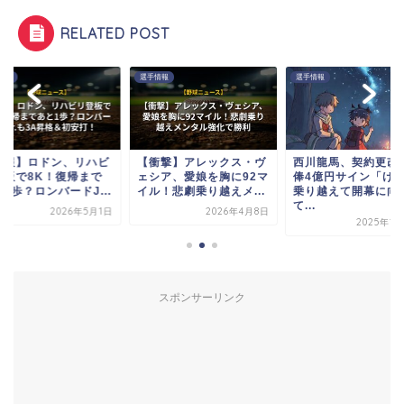
RELATED POST
情報
選手情報
選手情報
速報】ロドン、リハビ
【衝撃】アレックス・ヴ
西川龍馬、契約更改
登板で8K！復帰まで
ェシア、愛娘を胸に92マ
俸4億円サイン「け
1歩？ロンバードJ...
イル！悲劇乗り越えメ...
乗り越えて開幕に向
て...
2026年5月1日
2026年4月8日
2025年1
スポンサーリンク