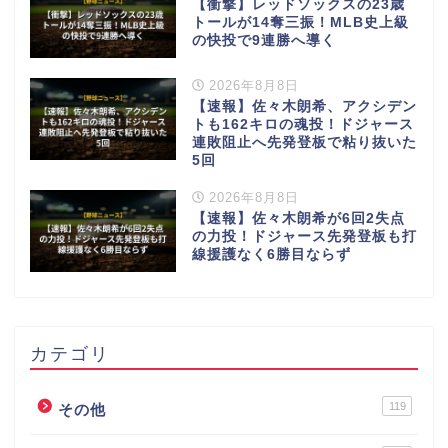
【衝撃】レッドソックスの23歳
トールが14奪三振！MLB史上級
の快投で9連勝へ導く
2026年8月8日
【速報】佐々木朗希、アクシデン
トも162キロの魂投！ドジャース
連敗阻止へ先発登板で粘り抜いた
5回
2026年8月8日
【速報】佐々木朗希が6回2失点
の力投！ドジャース先発登板も打
線援護なく6勝目ならず
カテゴリ
119
その他