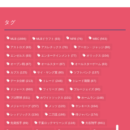
タグ
MLB
(1886)
MLBドラフト
(93)
NPB
(76)
WBC
(563)
アストロズ
(93)
アスレチックス
(76)
アーロン・ジャッジ
(86)
エンゼルス
(93)
エンターテインメント
(77)
オリックス
(104)
オープン戦
(87)
オールスター
(87)
オールスターゲーム
(83)
カブス
(125)
サイ・ヤング賞
(80)
ソフトバンク
(137)
データ分析
(213)
トレード
(248)
トレード期限
(87)
サッカーまとめ
ドジャース
(660)
フィリーズ
(99)
ブルージェイズ
(90)
プロ野球
(531)
ホワイトソックス
(101)
ホームラン
(148)
ゲームまとめ
メジャーリーグ
(257)
メッツ
(120)
ヤンキース
(164)
レッドソックス
(134)
二刀流
(166)
侍ジャパン
(174)
テクノロジーまとめ
先発投手
(89)
千葉ロッテマリーンズ
(116)
大谷翔平
(661)