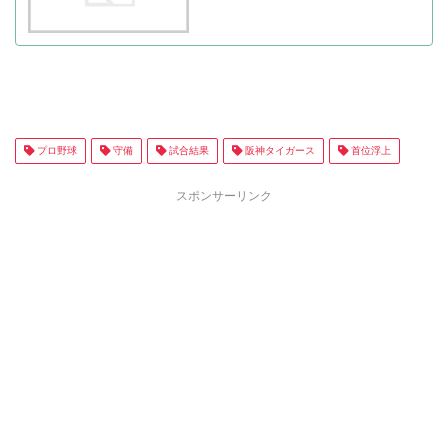
プロ野球
守備
試合結果
阪神タイガース
首位浮上
スポンサーリンク