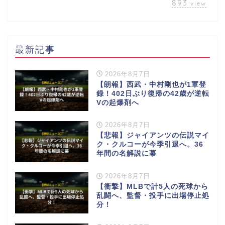
893
view
最新記事
2026年8月7日
【朗報】西武・中村剛也が1軍登
録！402日ぶり復帰の42歳が逆転
Vの起爆剤へ
2026年8月7日
【悲報】ジャイアンツの伝説マイ
ク・クルコーが今季引退へ。36
年間の名解説に幕
2026年8月7日
【衝撃】MLBで計5人の死球から
乱闘へ、監督・投手に出場停止処
分！