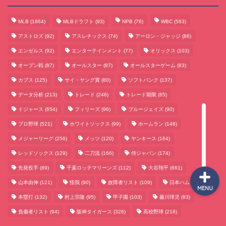
MLB
(1864)
MLBドラフト
(93)
NPB
(76)
WBC
(563)
サッカーまとめ
アストロズ
(92)
アスレチックス
(74)
アーロン・ジャッジ
(86)
エンゼルス
(92)
エンターテインメント
(77)
オリックス
(103)
ゲームまとめ
オープン戦
(87)
オールスター
(87)
オールスターゲーム
(83)
カブス
(125)
サイ・ヤング賞
(80)
ソフトバンク
(137)
テクノロジーまとめ
データ分析
(213)
トレード
(246)
トレード期限
(85)
ドジャース
(654)
フィリーズ
(96)
ブルージェイズ
(90)
ビジネス・経済まとめ
プロ野球
(521)
ホワイトソックス
(99)
ホームラン
(148)
メジャーリーグ
(256)
メッツ
(120)
ヤンキース
(164)
レッドソックス
(129)
二刀流
(166)
侍ジャパン
(174)
先発投手
(89)
千葉ロッテマリーンズ
(112)
大谷翔平
(661)
山本由伸
(121)
怪我
(90)
故障者リスト
(109)
日本ハム
(117)
MENU
本塁打
(132)
村上宗隆
(95)
甲子園
(103)
藤川球児
(83)
負傷者リスト
(94)
阪神タイガース
(326)
高校野球
(218)