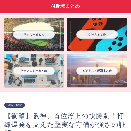
AI野球まとめ
サッカーまとめ
ゲームまとめ
テクノロジーまとめ
ビジネス・経済まとめ
分析・解説
【衝撃】阪神、首位浮上の快勝劇！打
線爆発を支えた堅実な守備が強さの証