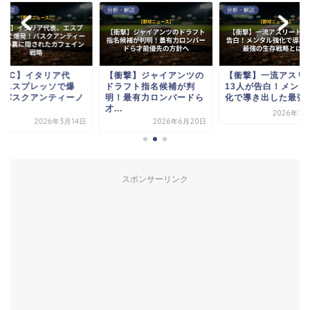
・解説
分析・解説
分析・解説
WBC】イタリア代
【衝撃】ジャイアンツの
【衝撃】一流アスリ
、エスプレッソで爆
ドラフト指名候補が判
13人が告白！メンタ
！パスクアンティーノ
明！最有力ロンバードら
化で導き出した最強の.
..
才...
2026年7月
2026年3月14日
2026年6月20日
スポンサーリンク