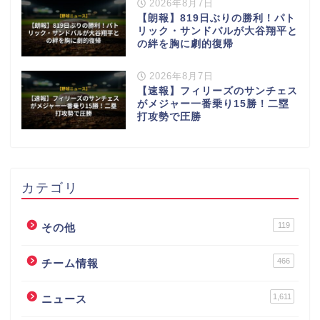
2026年8月7日
【朗報】819日ぶりの勝利！パト
リック・サンドバルが大谷翔平と
の絆を胸に劇的復帰
2026年8月7日
【速報】フィリーズのサンチェス
がメジャー一番乗り15勝！二塁
打攻勢で圧勝
カテゴリ
119
その他
466
チーム情報
1,611
ニュース