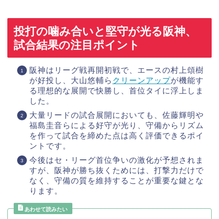
投打の噛み合いと堅守が光る阪神、
試合結果の注目ポイント
阪神はリーグ戦再開初戦で、エースの村上頌樹
が好投し、大山悠輔ら
クリーン
アップ
が機能す
る理想的な展開で快勝し、首位タイに浮上しま
した。
大量リードの試合展開においても、佐藤輝明や
福島圭音らによる好守が光り、守備からリズム
を作って試合を締めた点は高く評価できるポイ
ントです。
今後はセ・リーグ首位争いの激化が予想されま
すが、阪神が勝ち抜くためには、打撃力だけで
なく、守備の質を維持することが重要な鍵とな
ります。