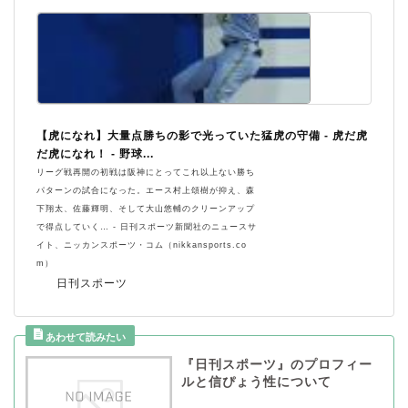
【虎になれ】大量点勝ちの影で光っていた猛虎の守備 - 虎だ虎
だ虎になれ！ - 野球...
リーグ戦再開の初戦は阪神にとってこれ以上ない勝ち
パターンの試合になった。エース村上頌樹が抑え、森
下翔太、佐藤輝明、そして大山悠輔のクリーンアップ
で得点していく… - 日刊スポーツ新聞社のニュースサ
イト、ニッカンスポーツ・コム（nikkansports.co
m）
日刊スポーツ
『日刊スポーツ』のプロフィー
ルと信ぴょう性について