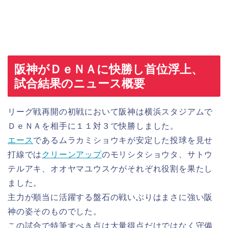
阪神がＤｅＮＡに快勝し首位浮上、
試合結果のニュース概要
リーグ戦再開の初戦において阪神は横浜スタジアムで
ＤｅＮＡを相手に１１対３で快勝しました。
エース
であるムラカミショウキが安定した投球を見せ
打線では
クリーン
アップ
のモリシタショウタ、サトウ
テルアキ、オオヤマユウスケがそれぞれ役割を果たし
ました。
主力が順当に活躍する盤石の戦いぶりはまさに強い阪
神の姿そのものでした。
この試合で特筆すべき点は大量得点だけではなく守備