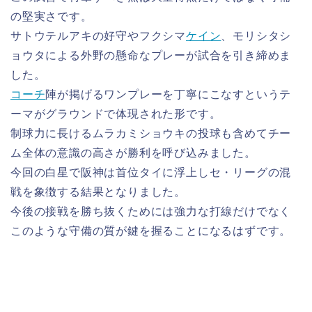
の堅実さです。
サトウテルアキの好守やフクシマ
ケイン
、モリシタシ
ョウタによる外野の懸命なプレーが試合を引き締めま
した。
コーチ
陣が掲げるワンプレーを丁寧にこなすというテ
ーマがグラウンドで体現された形です。
制球力に長けるムラカミショウキの投球も含めてチー
ム全体の意識の高さが勝利を呼び込みました。
今回の白星で阪神は首位タイに浮上しセ・リーグの混
戦を象徴する結果となりました。
今後の接戦を勝ち抜くためには強力な打線だけでなく
このような守備の質が鍵を握ることになるはずです。