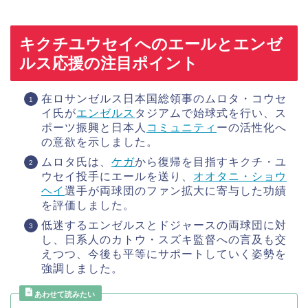
キクチユウセイへのエールとエンゼ
ルス応援の注目ポイント
在ロサンゼルス日本国総領事のムロタ・コウセ
イ氏が
エンゼルス
タジアムで始球式を行い、ス
ポーツ振興と日本人
コミュニティ
ーの活性化へ
の意欲を示しました。
ムロタ氏は、
ケガ
から復帰を目指すキクチ・ユ
ウセイ投手にエールを送り、
オオタニ・ショウ
ヘイ
選手が両球団のファン拡大に寄与した功績
を評価しました。
低迷するエンゼルスとドジャースの両球団に対
し、日系人のカトウ・スズキ監督への言及も交
えつつ、今後も平等にサポートしていく姿勢を
強調しました。