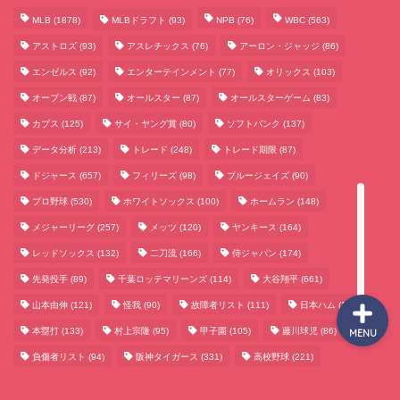
MLB
(1878)
MLBドラフト
(93)
NPB
(76)
WBC
(563)
アストロズ
(93)
アスレチックス
(76)
アーロン・ジャッジ
(86)
サッカーまとめ
エンゼルス
(92)
エンターテインメント
(77)
オリックス
(103)
オープン戦
(87)
オールスター
(87)
オールスターゲーム
(83)
ゲームまとめ
カブス
(125)
サイ・ヤング賞
(80)
ソフトバンク
(137)
データ分析
(213)
トレード
(248)
トレード期限
(87)
テクノロジーまとめ
ドジャース
(657)
フィリーズ
(98)
ブルージェイズ
(90)
プロ野球
(530)
ホワイトソックス
(100)
ホームラン
(148)
ビジネス・経済まとめ
メジャーリーグ
(257)
メッツ
(120)
ヤンキース
(164)
レッドソックス
(132)
二刀流
(166)
侍ジャパン
(174)
先発投手
(89)
千葉ロッテマリーンズ
(114)
大谷翔平
(661)
山本由伸
(121)
怪我
(90)
故障者リスト
(111)
日本ハム
(117)
本塁打
(133)
村上宗隆
(95)
甲子園
(105)
藤川球児
(86)
MENU
負傷者リスト
(94)
阪神タイガース
(331)
高校野球
(221)