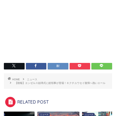
HOME
ニュース
【朗報】エンゼルス始球式に総領事が登場！キクチユウセイ復帰へ熱いエール
RELATED POST
ース
ニュース
ニュース