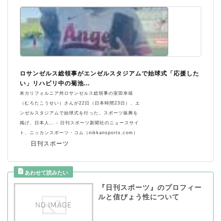
ロサンゼルス総領事がエンゼルスタジアムで始球式「応援した
い」リハビリ中の菊池...
米カリフォルニア州ロサンゼルス総領事の室田幸靖
（むろたこうせい）さんが22日（日本時間23日）、エ
ンゼルスタジアムで始球式を行った。スポーツ振興を
掲げ、日本人… - 日刊スポーツ新聞社のニュースサイ
ト、ニッカンスポーツ・コム（nikkansports.com）
日刊スポーツ
『日刊スポーツ』のプロフィー
ルと信ぴょう性について