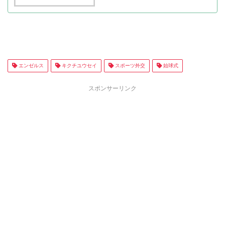
エンゼルス
キクチユウセイ
スポーツ外交
始球式
スポンサーリンク