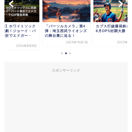
衝撃】ホワイトソック
「パーソルカメラ」第4
カブス打線爆発鈴木
に悲劇！ジョーイ・バ
弾：埼玉西武ライオンズ
8月OPS好調大勝
ト骨折でエドガー・
の舞台裏に迫る！
.
2025年10月1日
2025年8
2026年8月8日
スポンサーリンク