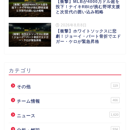
【衝撃】MLBが4000万ドル超を
投下！ナイキRBIが挑む野球支援
と次世代の囲い込み戦略
2026年8月8日
【衝撃】ホワイトソックスに悲
劇！ジョーイ・バート骨折でエド
ガー・ケロが緊急昇格
カテゴリ
119
その他
466
チーム情報
1,620
ニュース
934