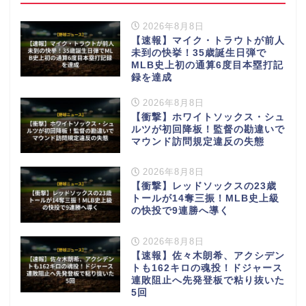
2026年8月8日
【速報】マイク・トラウトが前人
未到の快挙！35歳誕生日弾で
MLB史上初の通算6度目本塁打記
録を達成
2026年8月8日
【衝撃】ホワイトソックス・シュ
ルツが初回降板！監督の勘違いで
マウンド訪問規定違反の失態
2026年8月8日
【衝撃】レッドソックスの23歳
トールが14奪三振！MLB史上級
の快投で9連勝へ導く
2026年8月8日
【速報】佐々木朗希、アクシデン
トも162キロの魂投！ドジャース
連敗阻止へ先発登板で粘り抜いた
5回