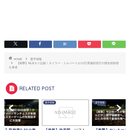
HOME
選手情報
【衝撃】MLBタイ記録！タイラー・トルバートが12打席連続安打の歴史的快挙
を達成
RELATED POST
情報
選手情報
選手情報