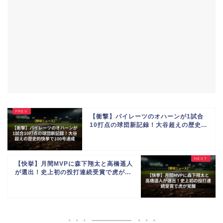
【衝撃】パイレーツのオハーンが1試合
10打点の球団新記録！大谷超えの歴史...
【快挙】月間MVPに森下翔太と高橋遥人
が選出！史上初の投打連続受賞で虎が...