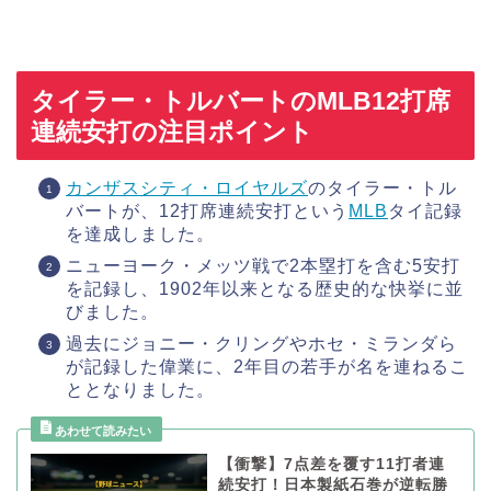
タイラー・トルバートのMLB12打席
連続安打の注目ポイント
カンザスシティ・ロイヤルズ
のタイラー・トル
バートが、12打席連続安打という
MLB
タイ記録
を達成しました。
ニューヨーク・メッツ戦で2本塁打を含む5安打
を記録し、1902年以来となる歴史的な快挙に並
びました。
過去にジョニー・クリングやホセ・ミランダら
が記録した偉業に、2年目の若手が名を連ねるこ
ととなりました。
【衝撃】7点差を覆す11打者連
続安打！日本製紙石巻が逆転勝