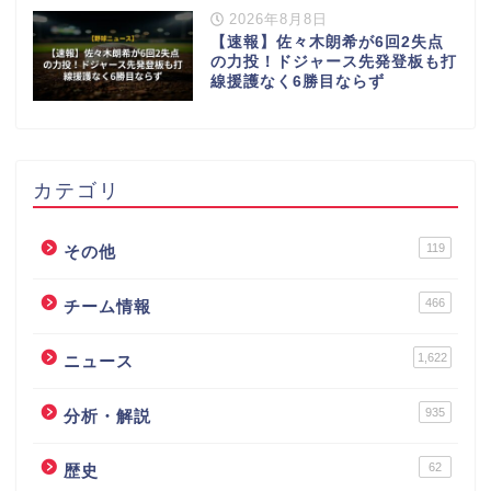
2026年8月8日
【速報】佐々木朗希が6回2失点
の力投！ドジャース先発登板も打
線援護なく6勝目ならず
カテゴリ
119
その他
466
チーム情報
1,622
ニュース
935
分析・解説
62
歴史