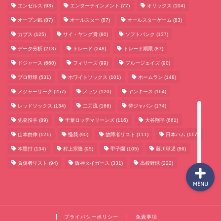
エンゼルス
(93)
エンターテインメント
(77)
オリックス
(104)
オープン戦
(87)
オールスター
(87)
オールスターゲーム
(83)
サッカーまとめ
カブス
(125)
サイ・ヤング賞
(80)
ソフトバンク
(137)
データ分析
(213)
トレード
(248)
トレード期限
(87)
ゲームまとめ
ドジャース
(660)
フィリーズ
(99)
ブルージェイズ
(90)
プロ野球
(531)
ホワイトソックス
(101)
ホームラン
(148)
テクノロジーまとめ
メジャーリーグ
(257)
メッツ
(120)
ヤンキース
(164)
レッドソックス
(134)
二刀流
(166)
侍ジャパン
(174)
ビジネス・経済まとめ
先発投手
(89)
千葉ロッテマリーンズ
(116)
大谷翔平
(661)
山本由伸
(121)
怪我
(90)
故障者リスト
(111)
日本ハム
(117)
本塁打
(134)
村上宗隆
(95)
甲子園
(105)
藤川球児
(86)
負傷者リスト
(94)
阪神タイガース
(331)
高校野球
(222)
MENU
プライバシーポリシー
免責事項