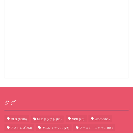
タグ
MLB
(1886)
MLBドラフト
(93)
NPB
(76)
WBC
(563)
アストロズ
(93)
アスレチックス
(76)
アーロン・ジャッジ
(86)