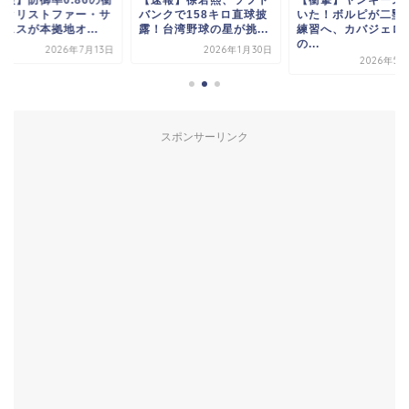
速報】防御率0.86の衝
【速報】徐若熙、ソフト
【衝撃】ヤンキース
！クリストファー・サ
バンクで158キロ直球披
いた！ボルピが二塁
ェスが本拠地オ...
露！台湾野球の星が挑...
練習へ、カバジェロ
の...
2026年7月13日
2026年1月30日
2026年5月
スポンサーリンク