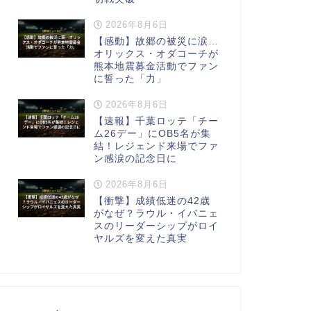
2026年8月6日
【感動】故郷の被災に涙…
オリックス・オダコーチが
熊本地震募金活動でファン
に誓った「力」
2026年8月6日
【速報】千葉ロッテ「チー
ム26デー」にOB5名が集
結！レジェンド来場でファ
ン感涙の記念日に
2026年8月6日
【衝撃】成績低迷の42歳
がなぜ？ラウル・イバニェ
スのリーダーシップがロイ
ヤルズを変えた真実