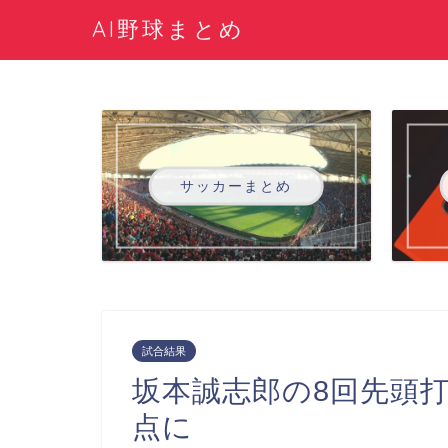
AI野球まとめ
サッカーまとめ
試合結果
坂本誠志郎の8回先頭
点に