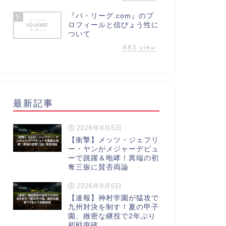
『パ・リーグ.com』のプ
5
ロフィールと信ぴょう性に
ついて
883
view
最新記事
2026年8月6日
【衝撃】メッツ・ジェフリ
ー・ヤンがメジャーデビュ
ーで跳躍＆咆哮！異端の初
奪三振に賛否両論
2026年8月6日
【速報】神村学園が猛攻で
九州対決を制す！夏の甲子
園、緻密な継投で2年ぶり
初戦突破