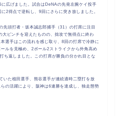
6に広げました。試合はDeNAの先発左腕ケイ投手
回に2得点で逆転し、9回にさらに突き放しました。
の先頭打者・坂本誠志郎捕手（31）の打席に注目
塁の大ピンチを迎えたものの、拙攻で無得点に終わ
坂本選手はこの流れを感じ取り、8回の打席で冷静に
ールを見極め、2ボール2ストライクから外角高め
で打ち返しました。この打席が勝負の分かれ目とな
ていた植田選手、熊谷選手が連続適時二塁打を放
れらの活躍により、阪神は6連勝を達成し、独走態勢