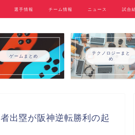
選手情報
チーム情報
ニュース
試合
テクノロジーまと
ゲームまとめ
め
打者出塁が阪神逆転勝利の起