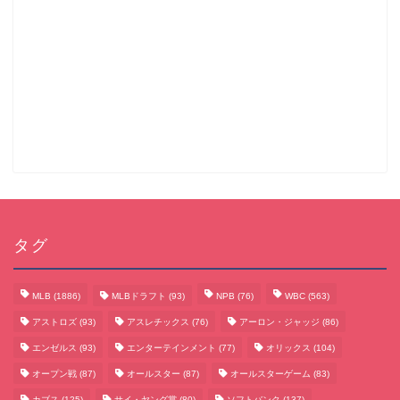
タグ
MLB
(1886)
MLBドラフト
(93)
NPB
(76)
WBC
(563)
アストロズ
(93)
アスレチックス
(76)
アーロン・ジャッジ
(86)
エンゼルス
(93)
エンターテインメント
(77)
オリックス
(104)
オープン戦
(87)
オールスター
(87)
オールスターゲーム
(83)
カブス
(125)
サイ・ヤング賞
(80)
ソフトバンク
(137)