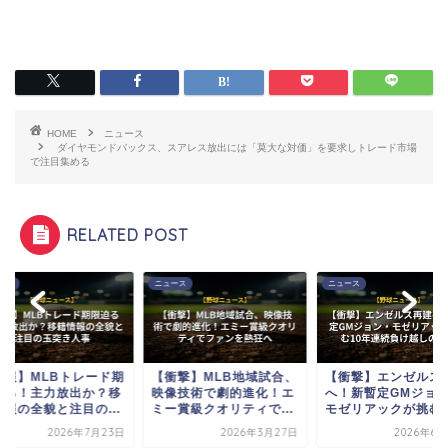
HOME
ニュース
ダイヤモンドバックス、スアレス放出には「莫大な対価」を要求しトレード市場
で注目集める
RELATED POST
ース
ニュース
ニュース
速報】MLBトレード期
【衝撃】MLB地域試合、
【衝撃】エンゼルス
迫る！主力放出か？移
映像技術で劇的進化！エ
へ！新暫定GMジョ
情報の全貌と注目の...
ミー賞級クオリティで...
モゼリアックが挑む10
2026年7月23日
2026年3月27日
2026年6月