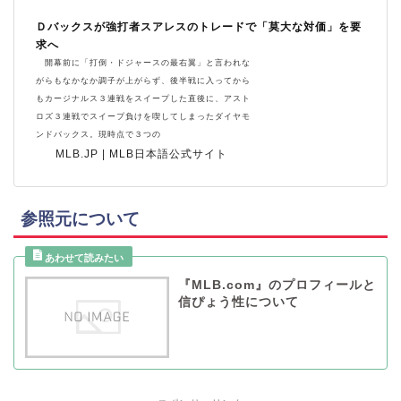
Ｄバックスが強打者スアレスのトレードで「莫大な対価」を要
求へ
開幕前に「打倒・ドジャースの最右翼」と言われな
がらもなかなか調子が上がらず、後半戦に入ってから
もカージナルス３連戦をスイープした直後に、アスト
ロズ３連戦でスイープ負けを喫してしまったダイヤモ
ンドバックス。現時点で３つの
MLB.JP | MLB日本語公式サイト
参照元について
『MLB.com』のプロフィールと
信ぴょう性について