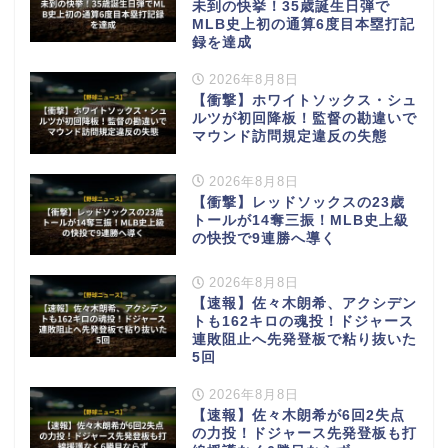
未到の快挙！35歳誕生日弾で
MLB史上初の通算6度目本塁打記
録を達成
2026年8月8日
【衝撃】ホワイトソックス・シュ
ルツが初回降板！監督の勘違いで
マウンド訪問規定違反の失態
2026年8月8日
【衝撃】レッドソックスの23歳
トールが14奪三振！MLB史上級
の快投で9連勝へ導く
2026年8月8日
【速報】佐々木朗希、アクシデン
トも162キロの魂投！ドジャース
連敗阻止へ先発登板で粘り抜いた
5回
2026年8月8日
【速報】佐々木朗希が6回2失点
の力投！ドジャース先発登板も打