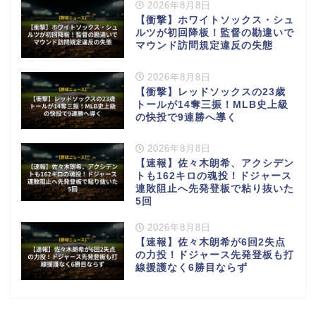
2026年8月8日
【衝撃】ホワイトソックス・シュ
ルツが初回降板！監督の勘違いで
マウンド訪問規定違反の失態
2026年8月8日
【衝撃】レッドソックスの23歳
トールが14奪三振！MLB史上級
の快投で9連勝へ導く
2026年8月8日
【速報】佐々木朗希、アクシデン
トも162キロの魂投！ドジャース
連敗阻止へ先発登板で粘り抜いた
5回
2026年8月8日
【速報】佐々木朗希が6回2失点
の力投！ドジャース先発登板も打
線援護なく6勝目ならず