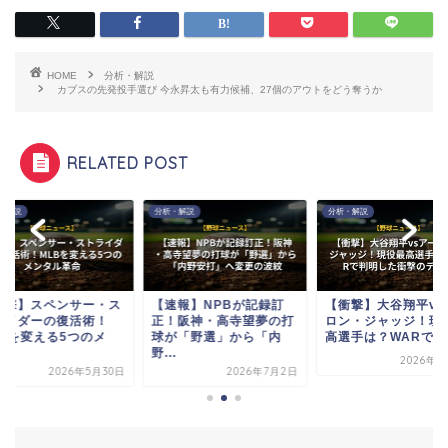
HOME
分析・解説
カブスの先発投手選び 今永昇太も有力候補、27個のアウトをどう奪うか
RELATED POST
・解説
分析・解説
分析・解説
衝撃】スペンサー・ス
【速報】NPBが記録訂
【衝撃】大谷翔平vs
ライダーの復活術！
正！阪神・高寺望夢の打
ロン・ジャッジ！現
LBを変える5つのメ
球が「野選」から「内
高選手は？WARで判.
.
野...
2026年4
2026年5月30日
2026年7月2日