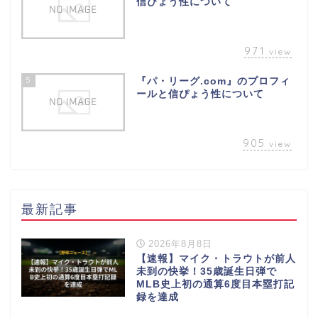
信ぴょう性について
971
view
5
『パ・リーグ.com』のプロフィ
ールと信ぴょう性について
905
view
最新記事
2026年8月8日
【速報】マイク・トラウトが前人
未到の快挙！35歳誕生日弾で
MLB史上初の通算6度目本塁打記
録を達成