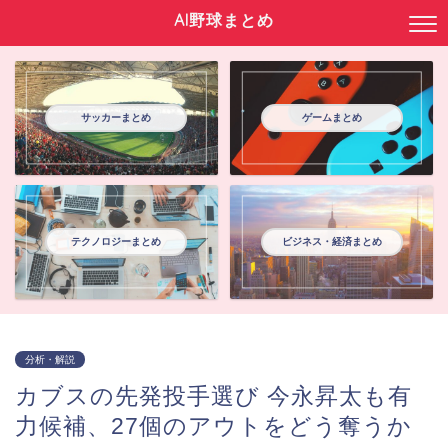
AI野球まとめ
サッカーまとめ
ゲームまとめ
テクノロジーまとめ
ビジネス・経済まとめ
分析・解説
カブスの先発投手選び 今永昇太も有
力候補、27個のアウトをどう奪うか