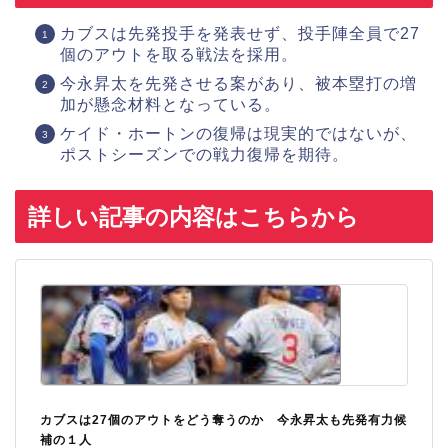
カブスは先発投手を発表せず、投手陣全員で27
個のアウトを取る戦法を採用。
今永昇太を先発させる案があり、被本塁打の増
加が懸念材料となっている。
ケイド・ホートンの復帰は現実的ではないが、
ポストシーズンでの戦力復帰を期待。
詳しい記事の内容はこちらから
カブスは27個のアウトをどう奪うのか 今永昇太も先発有力候
補の１人