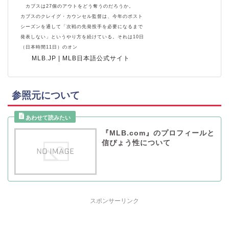
カブスは27個のアウトをどう奪うのだろうか。
カブスのクレイグ・カウンセル監督は、今年のポスト
シーズンを通して「次戦の先発投手を必要になるまで
発表しない」というやり方を続けている。それは10日
（日本時間11日）のオン
MLB.JP | MLB日本語公式サイト
参照元について
『MLB.com』のプロフィールと
信ぴょう性について
スポンサーリンク