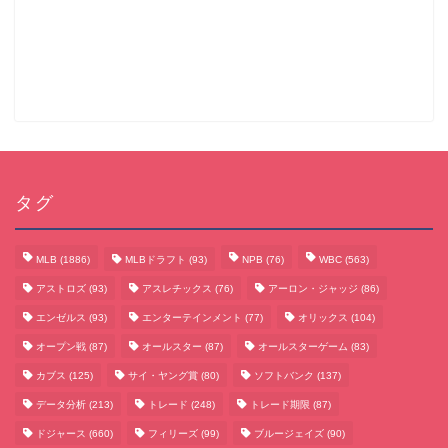
タグ
MLB
(1886)
MLBドラフト
(93)
NPB
(76)
WBC
(563)
アストロズ
(93)
アスレチックス
(76)
アーロン・ジャッジ
(86)
エンゼルス
(93)
エンターテインメント
(77)
オリックス
(104)
オープン戦
(87)
オールスター
(87)
オールスターゲーム
(83)
カブス
(125)
サイ・ヤング賞
(80)
ソフトバンク
(137)
データ分析
(213)
トレード
(248)
トレード期限
(87)
サッカーまとめ
ドジャース
(660)
フィリーズ
(99)
ブルージェイズ
(90)