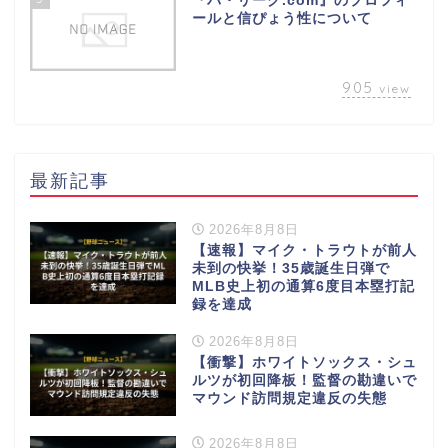
『パ・リーグ.com』のプロフィ
ールと信ぴょう性について
905
view
最新記事
2026年8月8日
【速報】マイク・トラウトが前人
未到の快挙！35歳誕生日弾で
MLB史上初の通算6度目本塁打記
録を達成
2026年8月8日
【衝撃】ホワイトソックス・シュ
ルツが初回降板！監督の勘違いで
マウンド訪問規定違反の失態
2026年8月8日