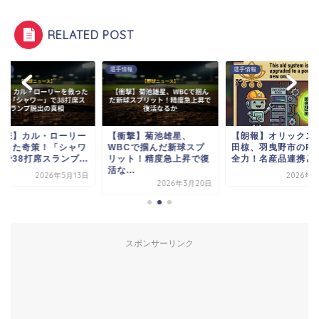
RELATED POST
情報
選手情報
選手情報
衝撃】カル・ローリー
【衝撃】菊池雄星、
【朗報】オリックス
救った奇策！「シャワ
WBCで掴んだ新球スプ
田椋、羽曳野市のPR
で38打席スランプ...
リット！精度急上昇で復
全力！名産品連携と
活な...
2026年5月13日
2026年1
2026年3月20日
スポンサーリンク