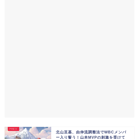
北山亘基、由伸流調整法でWBCメンバ
ー入り誓う！山本MVPの刺激を受けて