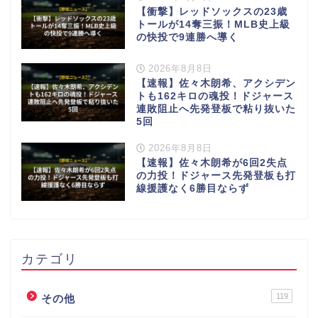
【衝撃】レッドソックスの23歳
トールが14奪三振！MLB史上級
の快投で9連勝へ導く
2026年8月8日
【速報】佐々木朗希、アクシデン
トも162キロの魂投！ドジャース
連敗阻止へ先発登板で粘り抜いた
5回
2026年8月8日
【速報】佐々木朗希が6回2失点
の力投！ドジャース先発登板も打
線援護なく6勝目ならず
カテゴリ
119
その他