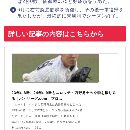
は2勝0敗、防御率0.75と好成績を収めた。
6月に右前腕屈筋群を負傷し、その後一軍復帰を
果たしたが、最終的に未勝利でシーズン終了。
詳しい記事の内容はこちらから
23年に8勝、24年に9勝も…ロッテ・西野勇士の今季を振り返
る｜パ・リーグ.com｜プロ...
ニュース｜ ロッテの西野勇士は先発再転向となった
23年が8勝、そして昨季はシーズン自己最多タイの9勝
をマークしたが、今季は故障で離脱した時期もあり、
9試合・49回2/3を投げ、0勝4敗、防御率3.08と未勝
利に終わった。 25…