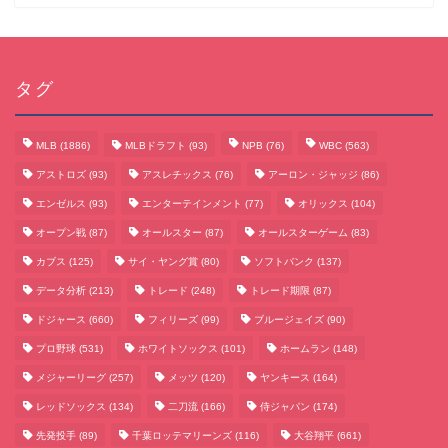
タグ
MLB
(1886)
MLBドラフト
(93)
NPB
(76)
WBC
(563)
アストロズ
(93)
アスレチックス
(76)
アーロン・ジャッジ
(86)
エンゼルス
(93)
エンターテインメント
(77)
オリックス
(104)
オープン戦
(87)
オールスター
(87)
オールスターゲーム
(83)
カブス
(125)
サイ・ヤング賞
(80)
ソフトバンク
(137)
データ分析
(213)
トレード
(248)
トレード期限
(87)
サッカーまとめ
ドジャース
(660)
フィリーズ
(99)
ブルージェイズ
(90)
プロ野球
(531)
ホワイトソックス
(101)
ホームラン
(148)
ゲームまとめ
メジャーリーグ
(257)
メッツ
(120)
ヤンキース
(164)
レッドソックス
(134)
二刀流
(166)
侍ジャパン
(174)
テクノロジーまとめ
先発投手
(89)
千葉ロッテマリーンズ
(116)
大谷翔平
(661)