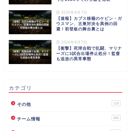
2026年8月7日
【速報】カブス移籍のケビン・ガ
ウスマン、古巣対決を異例の回
避！初登板の舞台裏とは
2026年8月7日
【衝撃】死球合戦で乱闘、マリナ
ーズに3試合出場停止処分！監督
も追放の異常事態
カテゴリ
119
その他
466
チーム情報