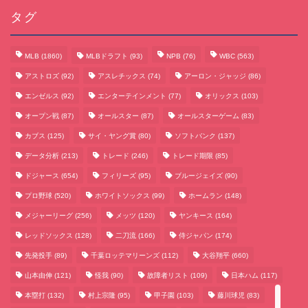
タグ
MLB
(1860)
MLBドラフト
(93)
NPB
(76)
WBC
(563)
アストロズ
(92)
アスレチックス
(74)
アーロン・ジャッジ
(86)
エンゼルス
(92)
エンターテインメント
(77)
オリックス
(103)
オープン戦
(87)
オールスター
(87)
オールスターゲーム
(83)
カブス
(125)
サイ・ヤング賞
(80)
ソフトバンク
(137)
データ分析
(213)
トレード
(246)
トレード期限
(85)
サッカーまとめ
ドジャース
(654)
フィリーズ
(95)
ブルージェイズ
(90)
プロ野球
(520)
ホワイトソックス
(99)
ホームラン
(148)
ゲームまとめ
メジャーリーグ
(256)
メッツ
(120)
ヤンキース
(164)
レッドソックス
(128)
二刀流
(166)
侍ジャパン
(174)
テクノロジーまとめ
先発投手
(89)
千葉ロッテマリーンズ
(112)
大谷翔平
(660)
山本由伸
(121)
怪我
(90)
故障者リスト
(109)
日本ハム
(117)
ビジネス・経済まとめ
本塁打
(132)
村上宗隆
(95)
甲子園
(103)
藤川球児
(83)