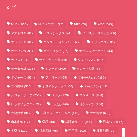
タグ
MLB
(1855)
MLBドラフト
(93)
NPB
(76)
WBC
(563)
アストロズ
(92)
アスレチックス
(74)
アーロン・ジャッジ
(86)
エンゼルス
(92)
エンターテインメント
(77)
オリックス
(103)
オープン戦
(87)
オールスター
(87)
オールスターゲーム
(83)
カブス
(124)
サイ・ヤング賞
(80)
ソフトバンク
(137)
データ分析
(213)
トレード
(245)
トレード期限
(84)
サッカーまとめ
ドジャース
(654)
フィリーズ
(95)
ブルージェイズ
(90)
プロ野球
(520)
ホワイトソックス
(99)
ホームラン
(148)
ゲームまとめ
メジャーリーグ
(255)
メッツ
(120)
ヤンキース
(164)
レッドソックス
(128)
二刀流
(166)
侍ジャパン
(174)
テクノロジーまとめ
先発投手
(89)
千葉ロッテマリーンズ
(112)
大谷翔平
(660)
山本由伸
(121)
怪我
(90)
故障者リスト
(109)
日本ハム
(117)
ビジネス・経済まとめ
本塁打
(132)
村上宗隆
(95)
甲子園
(103)
藤川球児
(82)