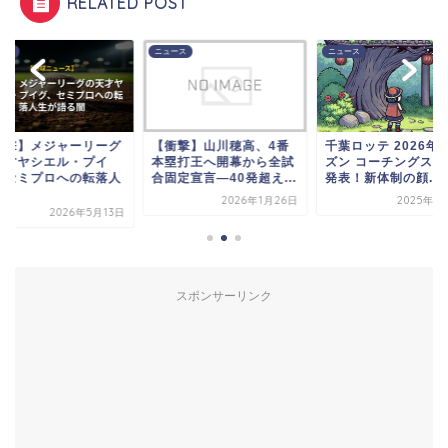
RELATED POST
ース
ニュース
ニュース
衝撃】メジャーリーグ
【衝撃】山川穂高、4番
千葉ロッテ 2026年
天才ヤシエル・プイ
本塁打王へ開幕から全試
ズン コーチングスタ
、セミプロへの転落人
合固定宣言—40発超え...
発表！新体制の顔...
.
2026年1月26日
2025年1
2026年5月13日
スポンサーリンク