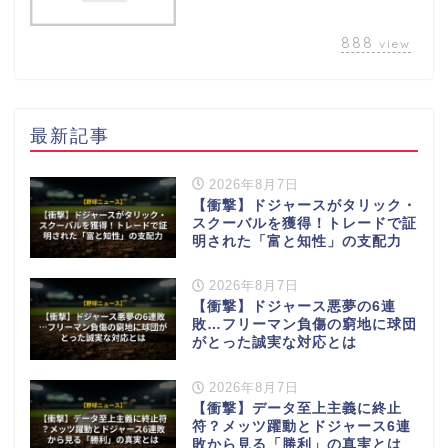
888
view
最新記事
2026年8月7日
【衝撃】ドジャースがタリック・
スクーバルを獲得！トレードで証
明された「富と知性」の支配力
2026年8月7日
【衝撃】ドジャース悪夢の6連
敗…フリーマン負傷の窮地に球団
がとった誠実な対応とは
2026年8月7日
【衝撃】データ至上主義に終止
符？メッツ躍動とドジャース6連
敗から見る「勝利」の真実とは