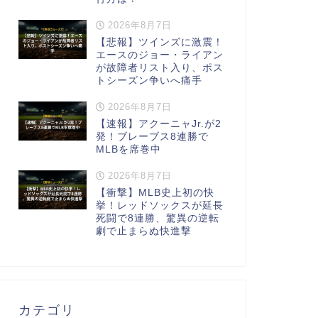
2026年8月7日
【悲報】ツインズに激震！
エースのジョー・ライアン
が故障者リスト入り、ポス
トシーズン争いへ痛手
2026年8月7日
【速報】アクーニャJr.が2
発！ブレーブス8連勝で
MLBを席巻中
2026年8月7日
【衝撃】MLB史上初の快
挙！レッドソックスが延長
死闘で8連勝、驚異の逆転
劇で止まらぬ快進撃
カテゴリ