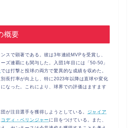
の概要
ンスで顕著である。彼は3年連続MVPを受賞し、
ーズ連覇にも関与した。入団1年目には「50-50」
ン
では打撃と投球の両方で驚異的な成績を収めた。
別長打率が向上し、特に2023年以降は直球や変化
うになった。これにより、球界での評価はますます
球団が注目選手を獲得しようとしている。
ジャイア
は
コディ・ベリンジャー
に目をつけている。また、
加え、ヤンキースは今井達也を獲得することを考え