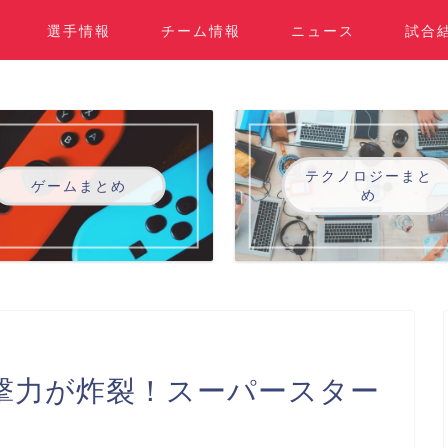
選手情報
チーム情報
ニュース
試合
テクノロジーまと
ゲームまとめ
め
撃力が炸裂！スーパースター