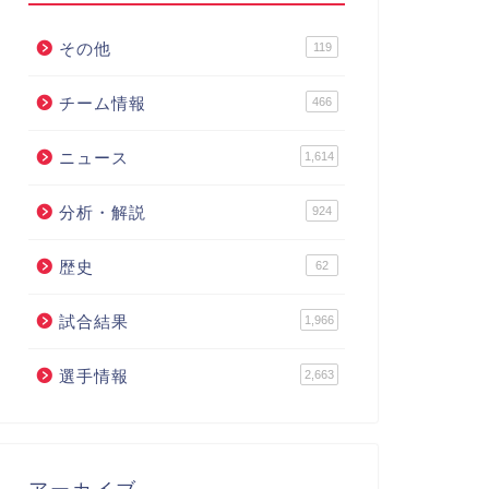
その他
119
チーム情報
466
ニュース
1,614
分析・解説
924
歴史
62
試合結果
1,966
選手情報
2,663