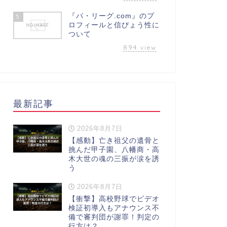
『パ・リーグ.com』のプ
5
ロフィールと信ぴょう性に
ついて
894
view
最新記事
2026年8月7日
【感動】亡き祖父の遺骨と
挑んだ甲子園、八幡商・高
木大世の魂の三振が涙を誘
う
2026年8月7日
【衝撃】高校野球でビデオ
検証初導入もアナウンス不
備で審判団が謝罪！判定の
行方は？