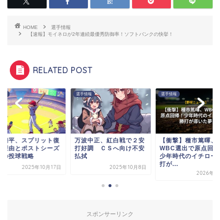
HOME
選手情報
【速報】モイネロが2年連続最優秀防御率！ソフトバンクの快挙！
RELATED POST
情報
選手情報
選手情報
谷翔平、スプリット復
万波中正、紅白戦で２安
【衝撃】種市篤暉、
の理由とポストシーズ
打好調 ＣＳへ向け不安
WBC選出で原点回帰
での投球戦略
払拭
少年時代のイチロー
打が...
2025年10月17日
2025年10月8日
2026年3
スポンサーリンク