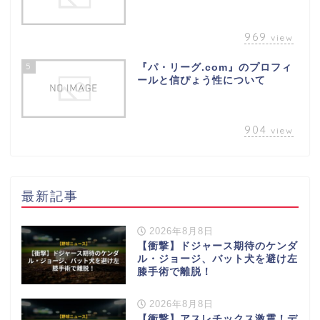
969
view
5
『パ・リーグ.com』のプロフィ
ールと信ぴょう性について
904
view
最新記事
2026年8月8日
【衝撃】ドジャース期待のケンダ
ル・ジョージ、バット犬を避け左
膝手術で離脱！
2026年8月8日
【衝撃】アスレチックス激震！デ