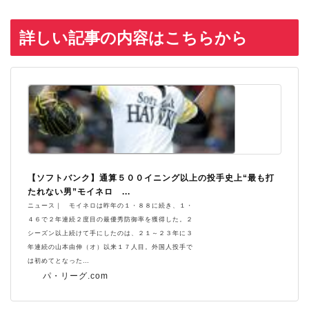
詳しい記事の内容はこちらから
【ソフトバンク】通算５００イニング以上の投手史上“最も打
たれない男”モイネロ ...
ニュース｜ モイネロは昨年の１・８８に続き、１・
４６で２年連続２度目の最優秀防御率を獲得した。２
シーズン以上続けて手にしたのは、２１～２３年に３
年連続の山本由伸（オ）以来１７人目。外国人投手で
は初めてとなった…
パ・リーグ.com