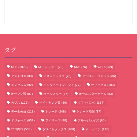
タグ
MLB
(1878)
MLBドラフト
(93)
NPB
(76)
WBC
(563)
アストロズ
(93)
アスレチックス
(76)
アーロン・ジャッジ
(86)
エンゼルス
(92)
エンターテインメント
(77)
オリックス
(103)
オープン戦
(87)
オールスター
(87)
オールスターゲーム
(83)
カブス
(125)
サイ・ヤング賞
(80)
ソフトバンク
(137)
データ分析
(213)
トレード
(248)
トレード期限
(87)
サッカーまとめ
ドジャース
(657)
フィリーズ
(98)
ブルージェイズ
(90)
プロ野球
(530)
ホワイトソックス
(100)
ホームラン
(148)
ゲームまとめ