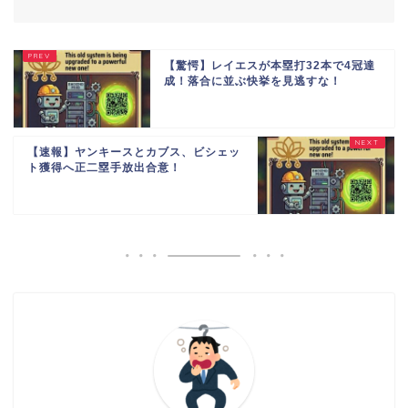
【驚愕】レイエスが本塁打32本で4冠達
成！落合に並ぶ快挙を見逃すな！
【速報】ヤンキースとカブス、ビシェッ
ト獲得へ正二塁手放出合意！