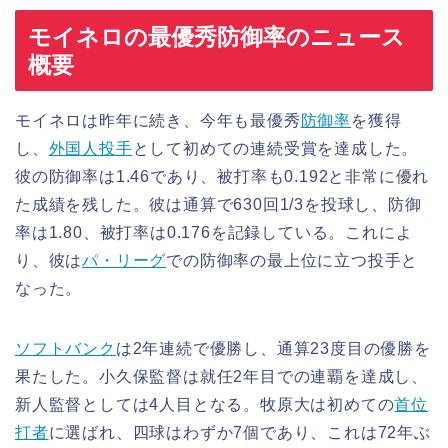
モイネロの最優秀防御率のニュース
概要
モイネロは昨年に続き、今年も最優秀
防御率
を獲得
し、
外国人投手
として初めての連続受賞を達成した。
彼の防御率は1.46であり、被打率も0.192と非常に優れ
た成績を残した。彼は通算で630回1/3を投球し、防御
率は1.80、被打率は0.176を記録している。これによ
り、彼は
パ・リーグ
での防御率の最上位に立つ投手と
なった。
ソフトバンク
は2年連続で優勝し、通算23度目の優勝を
果たした。小久保監督は就任2年目での連覇を達成し、
新人監督としては4人目となる。牧原大は初めての
首位
打者
に選ばれ、四球はわずか7個であり、これは72年ぶ