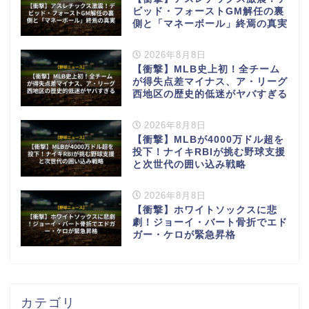
ビッド・フォーストGM解任の裏
側と「マネーボール」終焉の真実
2026年8月8日
【衝撃】MLB史上初！全チーム
が得失点差マイナス、ア・リーグ
西地区の歴史的低迷がヤバすぎる
2026年8月8日
【衝撃】MLBが4000万ドル超を
投下！ナイキRBIが挑む野球支援
と次世代の囲い込み戦略
2026年8月8日
【衝撃】ホワイトソックスに悲
劇！ジョーイ・バート骨折でエド
ガー・ケロが緊急昇格
カテゴリ