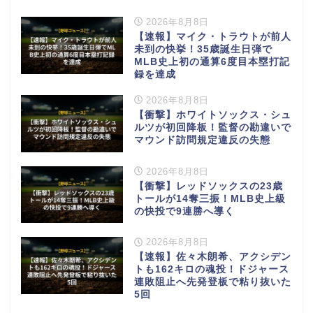
2026年8月8日
【速報】マイク・トラウトが前人
未到の快挙！35歳誕生日弾で
MLB史上初の通算6度目本塁打記
録を達成
2026年8月8日
【衝撃】ホワイトソックス・シュ
ルツが初回降板！監督の勘違いで
マウンド訪問規定違反の失態
2026年8月8日
【衝撃】レッドソックスの23歳
トールが14奪三振！MLB史上級
の快投で9連勝へ導く
2026年8月8日
【速報】佐々木朗希、アクシデン
トも162キロの魂投！ドジャース
連敗阻止へ先発登板で粘り抜いた
5回