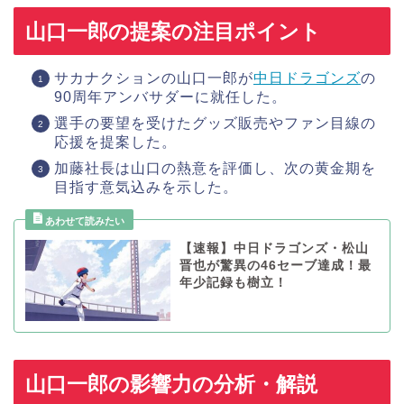
山口一郎の提案の注目ポイント
サカナクションの山口一郎が
中日ドラゴンズ
の
90周年アンバサダーに就任した。
選手の要望を受けたグッズ販売やファン目線の
応援を提案した。
加藤社長は山口の熱意を評価し、次の黄金期を
目指す意気込みを示した。
【速報】中日ドラゴンズ・松山
晋也が驚異の46セーブ達成！最
年少記録も樹立！
山口一郎の影響力の分析・解説