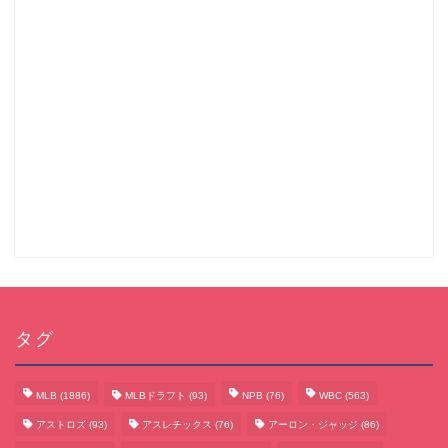
タグ
MLB
(1886)
MLBドラフト
(93)
NPB
(76)
WBC
(563)
アストロズ
(93)
アスレチックス
(76)
アーロン・ジャッジ
(86)