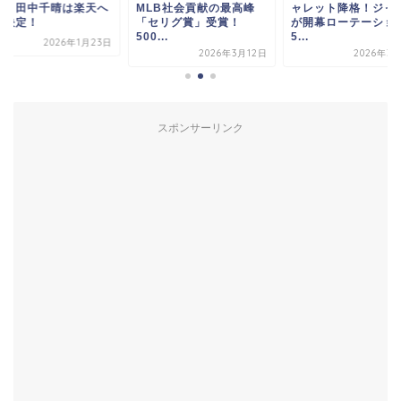
LB社会貢献の最高峰
ャレット降格！ジャンク
獲得！田中千晴は楽
セリグ賞」受賞！
が開幕ローテーション
移籍決定！
...
5...
2026年1
2026年3月12日
2026年3月21日
スポンサーリンク