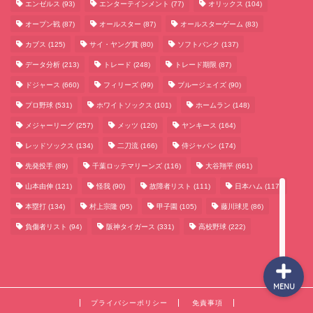
エンゼルス
(93)
エンターテインメント
(77)
オリックス
(104)
オープン戦
(87)
オールスター
(87)
オールスターゲーム
(83)
カブス
(125)
サイ・ヤング賞
(80)
ソフトバンク
(137)
データ分析
(213)
トレード
(248)
トレード期限
(87)
サッカーまとめ
ドジャース
(660)
フィリーズ
(99)
ブルージェイズ
(90)
プロ野球
(531)
ホワイトソックス
(101)
ホームラン
(148)
ゲームまとめ
メジャーリーグ
(257)
メッツ
(120)
ヤンキース
(164)
レッドソックス
(134)
二刀流
(166)
侍ジャパン
(174)
テクノロジーまとめ
先発投手
(89)
千葉ロッテマリーンズ
(116)
大谷翔平
(661)
山本由伸
(121)
怪我
(90)
故障者リスト
(111)
日本ハム
(117)
ビジネス・経済まとめ
本塁打
(134)
村上宗隆
(95)
甲子園
(105)
藤川球児
(86)
負傷者リスト
(94)
阪神タイガース
(331)
高校野球
(222)
MENU
プライバシーポリシー
免責事項