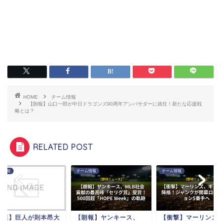
HOME
チーム情報
【朗報】山口一郎が中日ドラゴンズ90周年アンバサダーに就任！新たな応援戦
略とは？
RELATED POST
ム情報
チーム情報
チーム情報
朗報】ヤンキース、
【衝撃】マーリンズ、ギ
【速報】巨人が則本