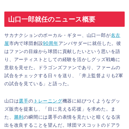
山口一郎就任のニュース概要
サカナクションのボーカル・ギター、山口一郎が
名古
屋
市内で球団創設
90周年
アンバサダーに就任した。彼
はファンの目線から球団に貢献したいという思いを語
り、アーティストとしての経験を活かしグッズ戦略に
意欲を見せた。ドラゴンズファンであり、ファームの
試合をチェックする日々を送り、「井上監督よりも2軍
の試合を見ている」と語った。
山口は
選手
の
トレーニング
機器に結びつくようなグッ
ズ販売を提案し、「目に見える応援」を求めた。ま
た、
勝利
の瞬間には選手の表情を見たいと暗くなる演
出を改良することを望んだ。球団マスコットのドアラ