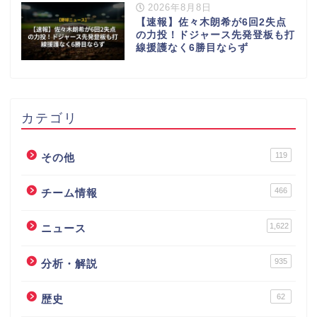
2026年8月8日
【速報】佐々木朗希が6回2失点
の力投！ドジャース先発登板も打
線援護なく6勝目ならず
カテゴリ
119
その他
466
チーム情報
1,622
ニュース
935
分析・解説
62
歴史