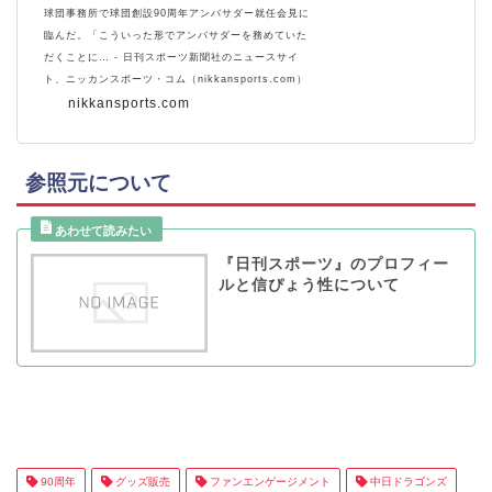
球団事務所で球団創設90周年アンバサダー就任会見に
臨んだ。「こういった形でアンバサダーを務めていた
だくことに… - 日刊スポーツ新聞社のニュースサイ
ト、ニッカンスポーツ・コム（nikkansports.com）
nikkansports.com
参照元について
『日刊スポーツ』のプロフィー
ルと信ぴょう性について
90周年
グッズ販売
ファンエンゲージメント
中日ドラゴンズ