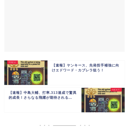
【速報】ヤンキース、先発投手補強に向
けエドワード・カブレラ狙う！
【速報】中島大輔、打率.313達成で驚異
的成長！さらなる飛躍が期待される...