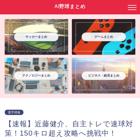
AI野球まとめ
サッカーまとめ
ゲームまとめ
テクノロジーまとめ
ビジネス・経済まとめ
選手情報
【速報】近藤健介、自主トレで速球対
策！150キロ超え攻略へ挑戦中！