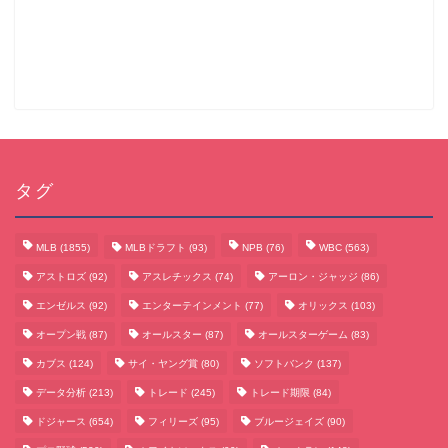
タグ
MLB
(1855)
MLBドラフト
(93)
NPB
(76)
WBC
(563)
アストロズ
(92)
アスレチックス
(74)
アーロン・ジャッジ
(86)
エンゼルス
(92)
エンターテインメント
(77)
オリックス
(103)
オープン戦
(87)
オールスター
(87)
オールスターゲーム
(83)
カブス
(124)
サイ・ヤング賞
(80)
ソフトバンク
(137)
データ分析
(213)
トレード
(245)
トレード期限
(84)
サッカーまとめ
ドジャース
(654)
フィリーズ
(95)
ブルージェイズ
(90)