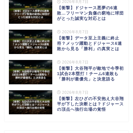
2026年8月7日
【衝撃】ドジャース悪夢の6連
敗…フリーマン負傷の窮地に球団
がとった誠実な対応とは
2026年8月7日
【衝撃】データ至上主義に終止
符？メッツ躍動とドジャース6連
敗から見る「勝利」の真実とは
2026年8月7日
【衝撃】大谷翔平が敵地で今季初
1試合2本塁打！チーム6連敗も
「勝利が最優先」と決意語る
2026年8月7日
【衝撃】左ひざの不安抱え大谷翔
平が下した決断とは？ドジャース
の頂点へ強行出場の覚悟