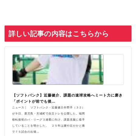
詳しい記事の内容はこちらから
【ソフトバンク】近藤健介、課題の速球攻略へミート力に磨き
「ポイントが前でも後...
ニュース｜ ソフトバンク・近藤健介外野手（３２）
が９日、鹿児島・天城町で自主トレを公開した。福岡
移転後初のパ・リーグ３連覇に向け、課題克服に着手
していることを明かした。 ２５年は腰や左かかと痛
で７５試合の出場…