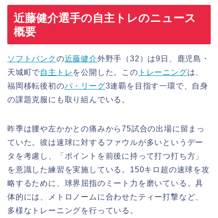
近藤健介選手の自主トレのニュース
概要
ソフトバンク
の
近藤健介
外野手（32）は9日、鹿児島・
天城町で
自主トレ
を公開した。この
トレーニング
は、
福岡移転後初の
パ・リーグ
3連覇を目指す一環で、自身
の課題克服にも取り組んでいる。
昨季は腰や左かかとの痛みから75試合の出場に留まっ
ていた。彼は速球に対するファウルが多いというデー
タを考慮し、「ポイントを前後に持って打つ打ち方」
を意識した練習を実施している。150キロ超の速球を攻
略するために、球界屈指のミート力を磨いている。具
体的には、メトロノームに合わせたティー打撃など、
多様なトレーニングを行っている。