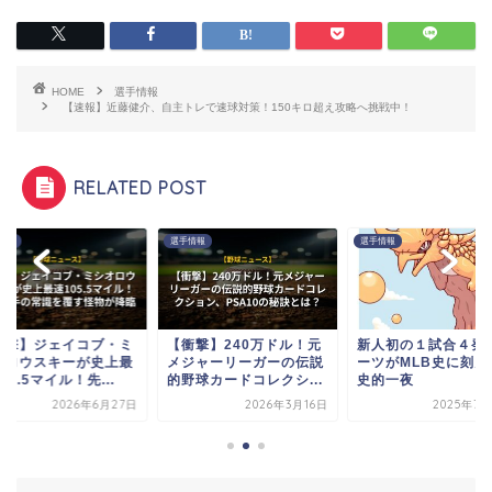
HOME
選手情報
【速報】近藤健介、自主トレで速球対策！150キロ超え攻略へ挑戦中！
RELATED POST
情報
選手情報
選手情報
衝撃】ジェイコブ・ミ
【衝撃】240万ドル！元
新人初の１試合４発
オロウスキーが史上最
メジャーリーガーの伝説
ーツがMLB史に刻ん
05.5マイル！先...
的野球カードコレクシ...
史的一夜
2026年6月27日
2026年3月16日
2025年7月