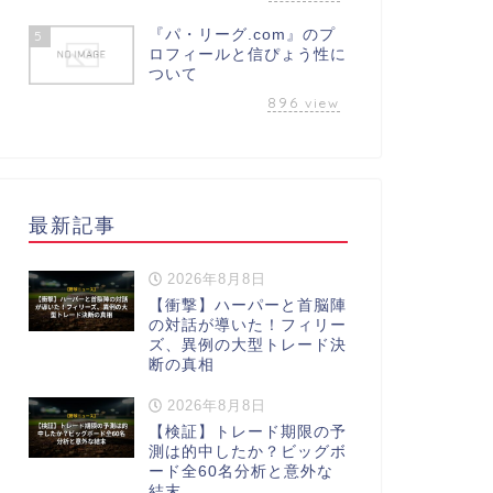
『パ・リーグ.com』のプ
5
ロフィールと信ぴょう性に
ついて
896
view
最新記事
2026年8月8日
【衝撃】ハーパーと首脳陣
の対話が導いた！フィリー
ズ、異例の大型トレード決
断の真相
2026年8月8日
【検証】トレード期限の予
測は的中したか？ビッグボ
ード全60名分析と意外な
結末