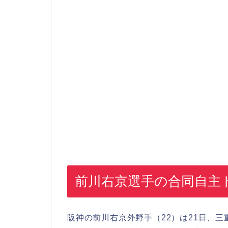
前川右京選手の合同自主
阪神の前川右京外野手（22）は21日、三