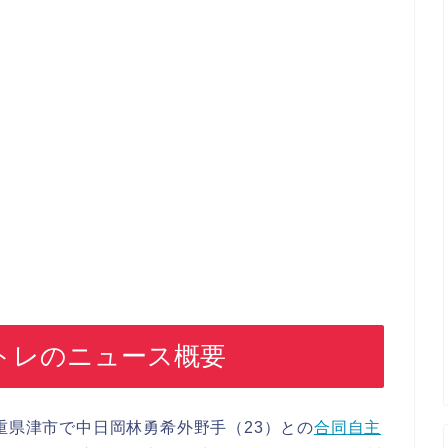
トレのニュース概要
重県津市で中日岡林勇希外野手（23）との
合同
自主