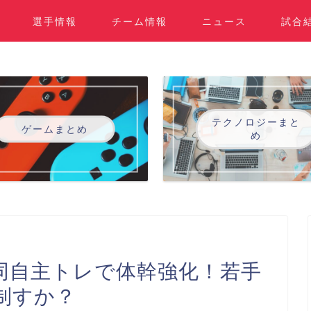
選手情報
チーム情報
ニュース
試合
テクノロジーまと
ゲームまとめ
め
同自主トレで体幹強化！若手
制すか？