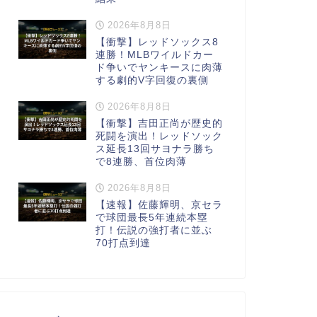
2026年8月8日
【衝撃】レッドソックス8
連勝！MLBワイルドカー
ド争いでヤンキースに肉薄
する劇的V字回復の裏側
2026年8月8日
【衝撃】吉田正尚が歴史的
死闘を演出！レッドソック
ス延長13回サヨナラ勝ち
で8連勝、首位肉薄
2026年8月8日
【速報】佐藤輝明、京セラ
で球団最長5年連続本塁
打！伝説の強打者に並ぶ
70打点到達