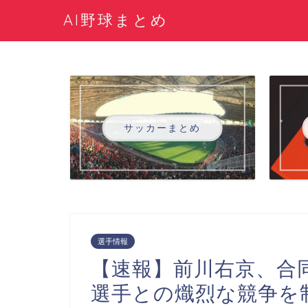
AI野球まとめ
サッカーまとめ
選手情報
【速報】前川右京、合
選手との熾烈な競争を