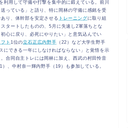
体を利用して守備や打撃を集中的に鍛えている。前川
を送っている」と語り、特に岡林の守備に感銘を受
であり、体幹部を安定させる
トレーニング
に取り組
スタートしたものの、5月に失速し2軍落ちとな
「初心に戻り、必死にやりたい」と意気込んでい
ラフト
1位の
立石正広
内野手
（22）など大学生野手
ラスにできる一年にしなければならない」と覚悟を示
た。合同自主トレには岡林に加え、西武の村田怜音
21）、中村奈一輝内野手（19）も参加している。