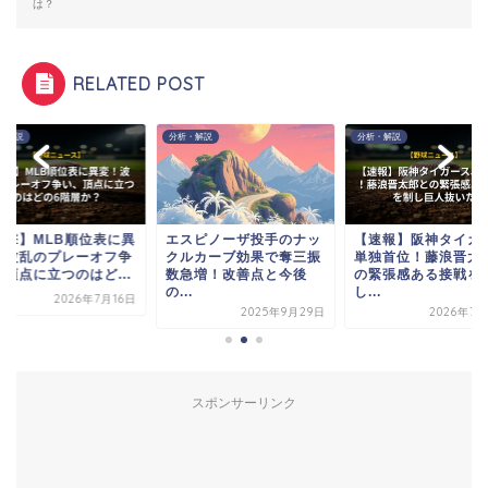
は？
RELATED POST
・解説
分析・解説
分析・解説
衝撃】MLB順位表に異
エスピノーザ投手のナッ
【速報】阪神タイガ
！波乱のプレーオフ争
クルカーブ効果で奪三振
単独首位！藤浪晋太
、頂点に立つのはど...
数急増！改善点と今後
の緊張感ある接戦を
の...
し...
2026年7月16日
2025年9月29日
2026年7月
スポンサーリンク