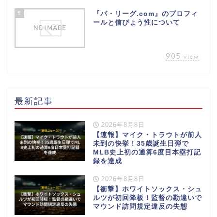
5
『パ・リーグ.com』のプロフィ
ールと信ぴょう性について
905
view
最新記事
2026年8月8日
【速報】マイク・トラウトが前人
未到の快挙！35歳誕生日弾で
MLB史上初の通算6度目本塁打記
録を達成
2026年8月8日
【衝撃】ホワイトソックス・シュ
ルツが初回降板！監督の勘違いで
マウンド訪問規定違反の失態