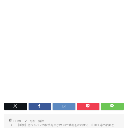
HOME
分析・解説
【重要】侍ジャパンの投手起用がWBCで勝利を左右する！山田久志の戦略と