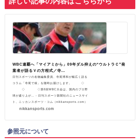
詳しい記事の内容はこちらから
WBC連覇へ「マイアミから」09年ダル抑えの“ウルトラＣ”発
案者が語るＶの方程式／寺...
日刊スポーツの名物編集委員、寺尾博和が幅広く語る
コラム「寺尾で候」を随時お届けします。 ◇
◇ ◇第6回WBC大会は、国内のプロ野
球が盛り上が… - 日刊スポーツ新聞社のニュースサイ
ト、ニッカンスポーツ・コム（nikkansports.com）
nikkansports.com
参照元について