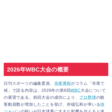
2026年WBC大会の概要
日刊スポーツの編集委員、
寺尾博和
がコラム「寺尾で
候」で語る内容は、2026年の第6回
WBC
大会について
の展望である。前回大会の成功により、
プロ野球
の観
客動員数が増加したことを挙げ、井端弘和が率いる
侍
ジャパン
の戦いが日本球界に大きな影響を与えると述