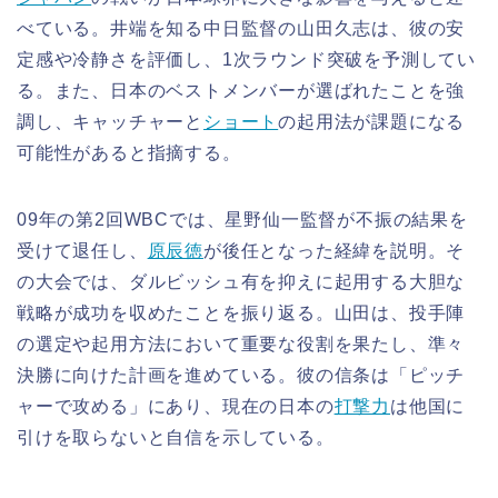
べている。井端を知る中日監督の山田久志は、彼の安
定感や冷静さを評価し、1次ラウンド突破を予測してい
る。また、日本のベストメンバーが選ばれたことを強
調し、キャッチャーと
ショート
の起用法が課題になる
可能性があると指摘する。
09年の第2回WBCでは、星野仙一監督が不振の結果を
受けて退任し、
原辰徳
が後任となった経緯を説明。そ
の大会では、ダルビッシュ有を抑えに起用する大胆な
戦略が成功を収めたことを振り返る。山田は、投手陣
の選定や起用方法において重要な役割を果たし、準々
決勝に向けた計画を進めている。彼の信条は「ピッチ
ャーで攻める」にあり、現在の日本の
打撃力
は他国に
引けを取らないと自信を示している。