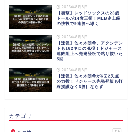
2026年8月8日
【衝撃】レッドソックスの23歳
トールが14奪三振！MLB史上級
の快投で9連勝へ導く
2026年8月8日
【速報】佐々木朗希、アクシデン
トも162キロの魂投！ドジャース
連敗阻止へ先発登板で粘り抜いた
5回
2026年8月8日
【速報】佐々木朗希が6回2失点
の力投！ドジャース先発登板も打
線援護なく6勝目ならず
カテゴリ
119