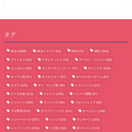
タグ
MLB
(1886)
MLBドラフト
(93)
NPB
(76)
WBC
(563)
アストロズ
(93)
アスレチックス
(76)
アーロン・ジャッジ
(86)
エンゼルス
(93)
エンターテインメント
(77)
オリックス
(104)
オープン戦
(87)
オールスター
(87)
オールスターゲーム
(83)
カブス
(125)
サイ・ヤング賞
(80)
ソフトバンク
(137)
データ分析
(213)
トレード
(248)
トレード期限
(87)
サッカーまとめ
ドジャース
(660)
フィリーズ
(99)
ブルージェイズ
(90)
プロ野球
(531)
ホワイトソックス
(101)
ホームラン
(148)
ゲームまとめ
メジャーリーグ
(257)
メッツ
(120)
ヤンキース
(164)
レッドソックス
(134)
二刀流
(166)
侍ジャパン
(174)
テクノロジーまとめ