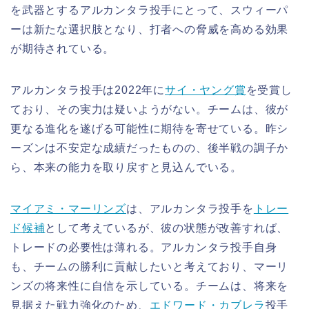
を武器とするアルカンタラ投手にとって、スウィーパ
ーは新たな選択肢となり、打者への脅威を高める効果
が期待されている。
アルカンタラ投手は2022年に
サイ・ヤング賞
を受賞し
ており、その実力は疑いようがない。チームは、彼が
更なる進化を遂げる可能性に期待を寄せている。昨シ
ーズンは不安定な成績だったものの、後半戦の調子か
ら、本来の能力を取り戻すと見込んでいる。
マイアミ・マーリンズ
は、アルカンタラ投手を
トレー
ド候補
として考えているが、彼の状態が改善すれば、
トレードの必要性は薄れる。アルカンタラ投手自身
も、チームの勝利に貢献したいと考えており、マーリ
ンズの将来性に自信を示している。チームは、将来を
見据えた戦力強化のため、
エドワード・カブレラ
投手