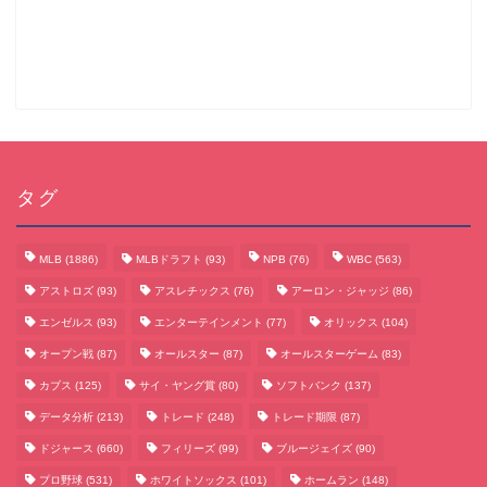
タグ
MLB
(1886)
MLBドラフト
(93)
NPB
(76)
WBC
(563)
アストロズ
(93)
アスレチックス
(76)
アーロン・ジャッジ
(86)
エンゼルス
(93)
エンターテインメント
(77)
オリックス
(104)
オープン戦
(87)
オールスター
(87)
オールスターゲーム
(83)
カブス
(125)
サイ・ヤング賞
(80)
ソフトバンク
(137)
データ分析
(213)
トレード
(248)
トレード期限
(87)
サッカーまとめ
ドジャース
(660)
フィリーズ
(99)
ブルージェイズ
(90)
プロ野球
(531)
ホワイトソックス
(101)
ホームラン
(148)