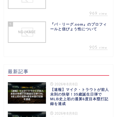
969
view
5
『パ・リーグ.com』のプロフィ
ールと信ぴょう性について
905
view
最新記事
2026年8月8日
【速報】マイク・トラウトが前人
未到の快挙！35歳誕生日弾で
MLB史上初の通算6度目本塁打記
録を達成
2026年8月8日