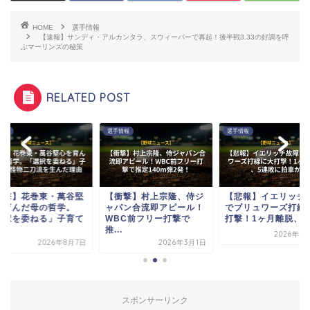
HOME
選手情報
【速報】サンディ・アルカンタラ、スウィーパーで再起！後半戦3.33の好調を呼
ぶマーリンズの秘策
RELATED POST
情報
選手情報
選手情報
衝撃】村上宗隆、侍ジ
【悲報】イエリッチ故障
【衝撃】花巻東・萬
パン合流即アピール！
でブリュワーズ打線に大
心を育んだ母の哲学
BC前フリー打撃で
打撃！1ヶ月離脱、5連...
「選択を委ねる」子
.
が...
2026年4月15日
2026年3月1日
2026年8
スポンサーリンク