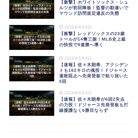
【衝撃】ホワイトソックス・シュ
ルツが初回降板！監督の勘違いで
マウンド訪問規定違反の失態
2026年8月8日
【衝撃】レッドソックスの23歳
トールが14奪三振！MLB史上級
の快投で9連勝へ導く
2026年8月8日
【速報】佐々木朗希、アクシデン
トも162キロの魂投！ドジャース
連敗阻止へ先発登板で粘り抜いた
5回
2026年8月8日
【速報】佐々木朗希が6回2失点
の力投！ドジャース先発登板も打
線援護なく6勝目ならず