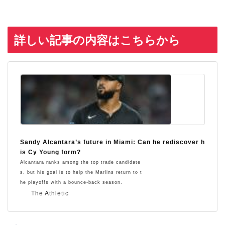
詳しい記事の内容はこちらから
Sandy Alcantara’s future in Miami: Can he rediscover h
is Cy Young form?
Alcantara ranks among the top trade candidate
s, but his goal is to help the Marlins return to t
he playoffs with a bounce-back season.
The Athletic