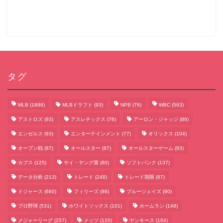
タグ
MLB
(1886)
MLBドラフト
(93)
NPB
(76)
WBC
(563)
アストロズ
(93)
アスレチックス
(76)
アーロン・ジャッジ
(86)
エンゼルス
(93)
エンターテインメント
(77)
オリックス
(104)
オープン戦
(87)
オールスター
(87)
オールスターゲーム
(83)
カブス
(125)
サイ・ヤング賞
(80)
ソフトバンク
(137)
データ分析
(213)
トレード
(248)
トレード期限
(87)
サッカーまとめ
ドジャース
(660)
フィリーズ
(99)
ブルージェイズ
(90)
プロ野球
(531)
ホワイトソックス
(101)
ホームラン
(148)
ゲームまとめ
メジャーリーグ
(257)
メッツ
(120)
ヤンキース
(164)