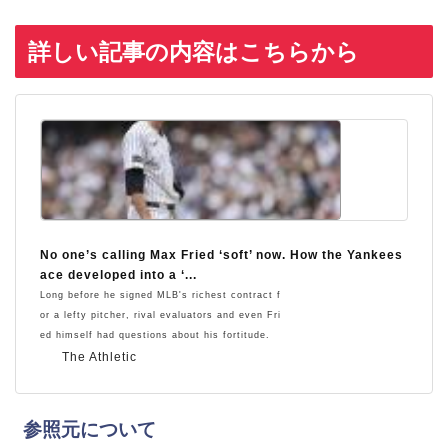
詳しい記事の内容はこちらから
No one’s calling Max Fried ‘soft’ now. How the Yankees
ace developed into a ‘...
Long before he signed MLB's richest contract f
or a lefty pitcher, rival evaluators and even Fri
ed himself had questions about his fortitude.
The Athletic
参照元について