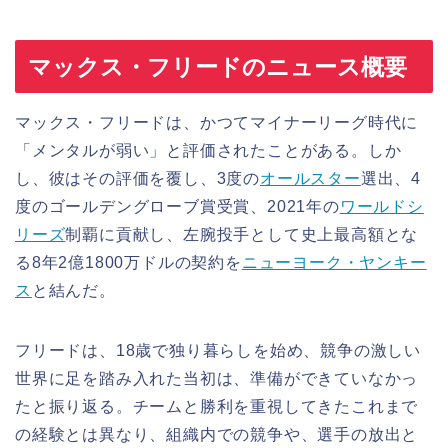
マックス・フリードのニュース概要
マックス・フリードは、かつてマイナーリーグ時代に
「メンタルが弱い」と評価されたことがある。しか
し、彼はその評価を覆し、3度の
オールスター
選出、4
度のゴールデングローブ賞受賞、2021年の
ワールドシ
リーズ
制覇に貢献し、左腕投手として史上最高額とな
る8年2億1800万ドルの契約を
ニューヨーク・
ヤンキー
ス
と結んだ。
フリードは、18歳で独り暮らしを始め、競争の激しい
世界に足を踏み入れた当初は、準備ができていなかっ
たと振り返る。チームと勝利を重視してきたこれまで
の経験とは異なり、組織内での競争や、選手の放出と