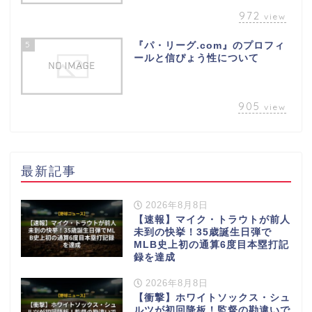
972
view
5
『パ・リーグ.com』のプロフィ
ールと信ぴょう性について
905
view
最新記事
2026年8月8日
【速報】マイク・トラウトが前人
未到の快挙！35歳誕生日弾で
MLB史上初の通算6度目本塁打記
録を達成
2026年8月8日
【衝撃】ホワイトソックス・シュ
ルツが初回降板！監督の勘違いで