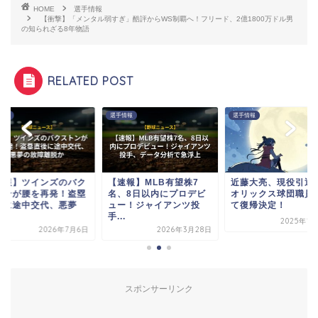
HOME
選手情報
【衝撃】「メンタル弱すぎ」酷評からWS制覇へ！フリード、2億1800万ドル男
の知られざる8年物語
RELATED POST
情報
選手情報
選手情報
悲報】ツインズのバク
【速報】MLB有望株7
近藤大亮、現役引退
トンが腰を再発！盗塁
名、8日以内にプロデビ
オリックス球団職員
後に途中交代、悪夢
ュー！ジャイアンツ投
て復帰決定！
.
手...
2025年1
2026年7月6日
2026年3月28日
スポンサーリンク