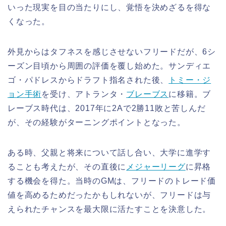
いった現実を目の当たりにし、覚悟を決めざるを得な
くなった。
外見からはタフネスを感じさせないフリードだが、6シ
ーズン目頃から周囲の評価を覆し始めた。サンディエ
ゴ・パドレスからドラフト指名された後、
トミー・ジ
ョン手術
を受け、アトランタ・
ブレーブス
に移籍。ブ
レーブス時代は、2017年に2Aで2勝11敗と苦しんだ
が、その経験がターニングポイントとなった。
ある時、父親と将来について話し合い、大学に進学す
ることも考えたが、その直後に
メジャーリーグ
に昇格
する機会を得た。当時のGMは、フリードのトレード価
値を高めるためだったかもしれないが、フリードは与
えられたチャンスを最大限に活たすことを決意した。