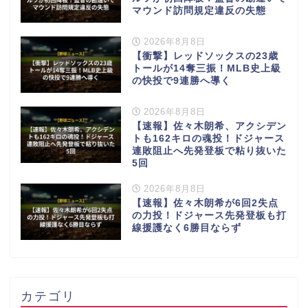
マウンド訪問規定違反の失態
2026年8月8日
【衝撃】レッドソックスの23歳
トールが14奪三振！MLB史上級
の快投で9連勝へ導く
2026年8月8日
【速報】佐々木朗希、アクシデン
トも162キロの魂投！ドジャース
連敗阻止へ先発登板で粘り抜いた
5回
2026年8月8日
【速報】佐々木朗希が6回2失点
の力投！ドジャース先発登板も打
線援護なく6勝目ならず
カテゴリ