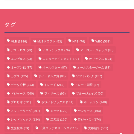
タグ
MLB
(1886)
MLBドラフト
(93)
NPB
(76)
WBC
(563)
アストロズ
(93)
アスレチックス
(76)
アーロン・ジャッジ
(86)
エンゼルス
(93)
エンターテインメント
(77)
オリックス
(104)
オープン戦
(87)
オールスター
(87)
オールスターゲーム
(83)
カブス
(125)
サイ・ヤング賞
(80)
ソフトバンク
(137)
データ分析
(213)
トレード
(248)
トレード期限
(87)
サッカーまとめ
ドジャース
(660)
フィリーズ
(99)
ブルージェイズ
(90)
プロ野球
(531)
ホワイトソックス
(101)
ホームラン
(148)
ゲームまとめ
メジャーリーグ
(257)
メッツ
(120)
ヤンキース
(164)
レッドソックス
(134)
二刀流
(166)
侍ジャパン
(174)
テクノロジーまとめ
先発投手
(89)
千葉ロッテマリーンズ
(116)
大谷翔平
(661)