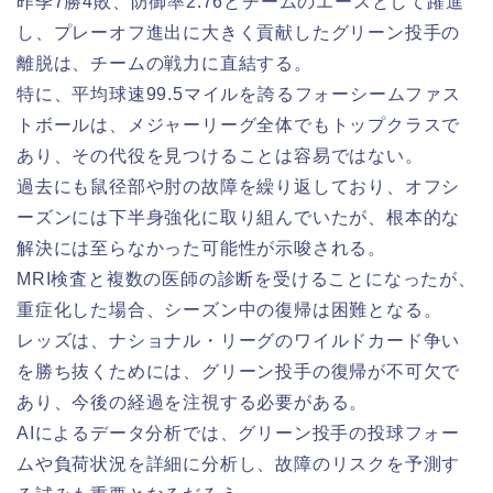
昨季7勝4敗、防御率2.76とチームのエースとして躍進
し、プレーオフ進出に大きく貢献したグリーン投手の
離脱は、チームの戦力に直結する。
特に、平均球速99.5マイルを誇るフォーシームファス
トボールは、メジャーリーグ全体でもトップクラスで
あり、その代役を見つけることは容易ではない。
過去にも鼠径部や肘の故障を繰り返しており、オフシ
ーズンには下半身強化に取り組んでいたが、根本的な
解決には至らなかった可能性が示唆される。
MRI検査と複数の医師の診断を受けることになったが、
重症化した場合、シーズン中の復帰は困難となる。
レッズは、ナショナル・リーグのワイルドカード争い
を勝ち抜くためには、グリーン投手の復帰が不可欠で
あり、今後の経過を注視する必要がある。
AIによるデータ分析では、グリーン投手の投球フォー
ムや負荷状況を詳細に分析し、故障のリスクを予測す