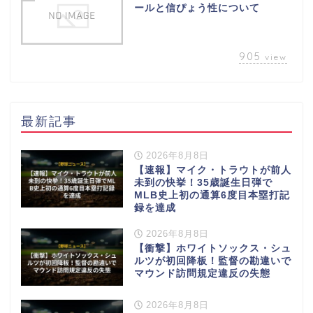
ールと信ぴょう性について
905
view
最新記事
2026年8月8日
【速報】マイク・トラウトが前人
未到の快挙！35歳誕生日弾で
MLB史上初の通算6度目本塁打記
録を達成
2026年8月8日
【衝撃】ホワイトソックス・シュ
ルツが初回降板！監督の勘違いで
マウンド訪問規定違反の失態
2026年8月8日