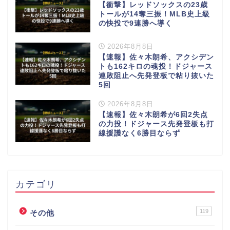
【衝撃】レッドソックスの23歳
トールが14奪三振！MLB史上級
の快投で9連勝へ導く
2026年8月8日
【速報】佐々木朗希、アクシデン
トも162キロの魂投！ドジャース
連敗阻止へ先発登板で粘り抜いた
5回
2026年8月8日
【速報】佐々木朗希が6回2失点
の力投！ドジャース先発登板も打
線援護なく6勝目ならず
カテゴリ
119
その他