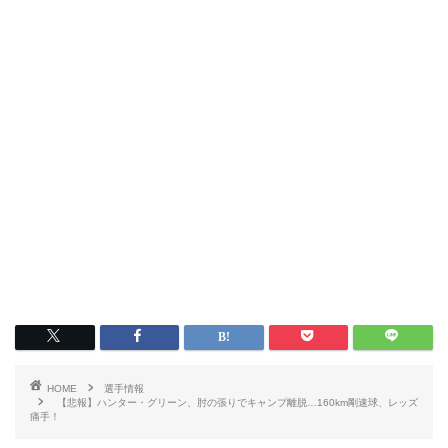
HOME
選手情報
【悲報】ハンター・グリーン、肘の張りでキャンプ離脱…160km剛速球、レッズ
痛手！