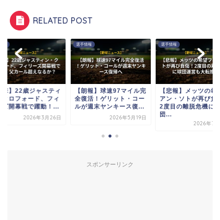
RELATED POST
情報
選手情報
選手情報
衝撃】22歳ジャスティ
【朗報】球速97マイル完
【悲報】メッツの希
・クロフォード、フィ
全復活！ゲリット・コー
アン・ソトが再び負
ーズ開幕戦で躍動！...
ルが週末ヤンキース復...
2度目の離脱危機に
団...
2026年3月26日
2026年5月19日
2026年7月
スポンサーリンク