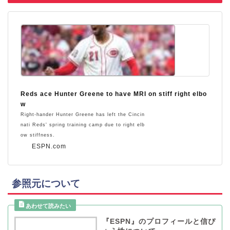
Reds ace Hunter Greene to have MRI on stiff right elbo
w
Right-hander Hunter Greene has left the Cincin
nati Reds' spring training camp due to right elb
ow stiffness.
ESPN.com
参照元について
『ESPN』のプロフィールと信ぴ