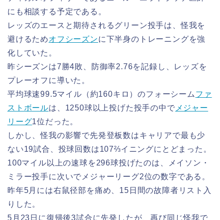
にも相談する予定である。
レッズのエースと期待されるグリーン投手は、怪我を
避けるため
オフシーズン
に下半身のトレーニングを強
化していた。
昨シーズンは7勝4敗、防御率2.76を記録し、レッズを
プレーオフに導いた。
平均球速99.5マイル（約160キロ）のフォーシーム
ファ
ストボール
は、1250球以上投げた投手の中で
メジャー
リーグ
1位だった。
しかし、怪我の影響で先発登板数はキャリアで最も少
ない19試合、投球回数は107⅔イニングにとどまった。
100マイル以上の速球を296球投げたのは、メイソン・
ミラー投手に次いでメジャーリーグ2位の数字である。
昨年5月には右鼠径部を痛め、15日間の故障者リスト入
りした。
5月23日に復帰後3試合に先発したが、再び同じ怪我で