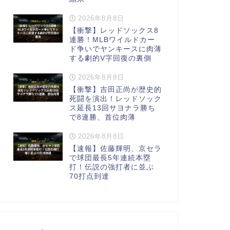
2026年8月8日
【衝撃】レッドソックス8
連勝！MLBワイルドカー
ド争いでヤンキースに肉薄
する劇的V字回復の裏側
2026年8月8日
【衝撃】吉田正尚が歴史的
死闘を演出！レッドソック
ス延長13回サヨナラ勝ち
で8連勝、首位肉薄
2026年8月8日
【速報】佐藤輝明、京セラ
で球団最長5年連続本塁
打！伝説の強打者に並ぶ
70打点到達