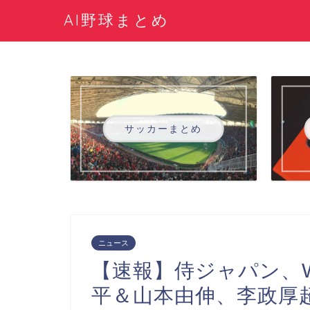
AI野球まとめ
サッカーまとめ
ニュース
【速報】侍ジャパン、
平＆山本由伸、李政厚