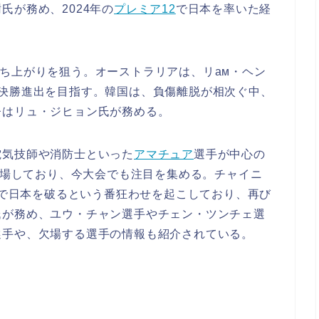
氏が務め、2024年の
プレミア12
で日本を率いた経
ち上がりを狙う。オーストラリアは、リам・ヘン
々決勝進出を目指す。韓国は、負傷離脱が相次ぐ中、
督はリュ・ジヒョン氏が務める。
電気技師や消防士といった
アマチュア
選手が中心の
も出場しており、今大会でも注目を集める。チャイニ
12で日本を破るという番狂わせを起こしており、再び
氏が務め、ユウ・チャン選手やチェン・ツンチェ選
選手や、欠場する選手の情報も紹介されている。