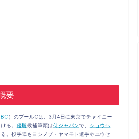
概要
BC
）のプールCは、3月4日に東京でチャイニー
開ける。
優勝
候補筆頭は
侍ジャパン
で、
ショウヘ
する。投手陣もヨシノブ・ヤマモト選手やユウセ