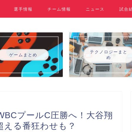
選手情報
チーム情報
ニュース
試合
テクノロジーまと
ゲームまとめ
め
WBCプールC圧勝へ！大谷翔
超える番狂わせも？