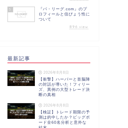
『パ・リーグ.com』のプ
5
ロフィールと信ぴょう性に
ついて
896
view
最新記事
2026年8月8日
【衝撃】ハーパーと首脳陣
の対話が導いた！フィリー
ズ、異例の大型トレード決
断の真相
2026年8月8日
【検証】トレード期限の予
測は的中したか？ビッグボ
ード全60名分析と意外な
結末