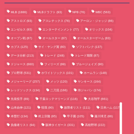
MLB
(1886)
MLBドラフト
(93)
NPB
(76)
WBC
(563)
アストロズ
(93)
アスレチックス
(76)
アーロン・ジャッジ
(86)
エンゼルス
(93)
エンターテインメント
(77)
オリックス
(104)
オープン戦
(87)
オールスター
(87)
オールスターゲーム
(83)
カブス
(125)
サイ・ヤング賞
(80)
ソフトバンク
(137)
データ分析
(213)
トレード
(248)
トレード期限
(87)
サッカーまとめ
ドジャース
(660)
フィリーズ
(99)
ブルージェイズ
(90)
プロ野球
(531)
ホワイトソックス
(101)
ホームラン
(148)
ゲームまとめ
メジャーリーグ
(257)
メッツ
(120)
ヤンキース
(164)
レッドソックス
(134)
二刀流
(166)
侍ジャパン
(174)
テクノロジーまとめ
先発投手
(89)
千葉ロッテマリーンズ
(116)
大谷翔平
(661)
山本由伸
(121)
怪我
(90)
故障者リスト
(111)
日本ハム
(117)
ビジネス・経済まとめ
本塁打
(134)
村上宗隆
(95)
甲子園
(105)
藤川球児
(86)
負傷者リスト
(94)
阪神タイガース
(331)
高校野球
(222)