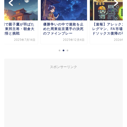
子園で親子鷹が羽ばた
優勝争いの中で連敗を止
【速報】アレックス
夏、東邦主将・朝倉大
めた周東佑京選手の決死
レグマン、FA市場で
の覚悟と挑戦
のファインプレー
ドソックス復帰の可能.
2025年7月14日
2025年12月4日
2026年1
スポンサーリンク