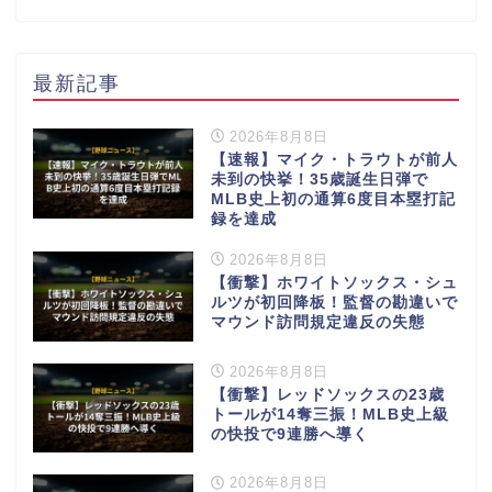
最新記事
2026年8月8日
【速報】マイク・トラウトが前人
未到の快挙！35歳誕生日弾で
MLB史上初の通算6度目本塁打記
録を達成
2026年8月8日
【衝撃】ホワイトソックス・シュ
ルツが初回降板！監督の勘違いで
マウンド訪問規定違反の失態
2026年8月8日
【衝撃】レッドソックスの23歳
トールが14奪三振！MLB史上級
の快投で9連勝へ導く
2026年8月8日