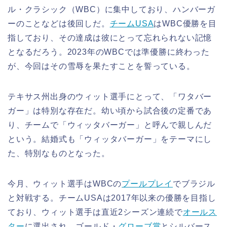
ル・クラシック（WBC）に集中しており、ハンバーガ
ーのことなどは後回しだ。
チームUSA
はWBC優勝を目
指しており、その達成は彼にとって忘れられない記憶
となるだろう。2023年のWBCでは準優勝に終わった
が、今回はその雪辱を果たすことを誓っている。
テキサス州出身のウィット選手にとって、「ワタバー
ガー」は特別な存在だ。幼い頃から試合後の定番であ
り、チームで「ウィッタバーガー」と呼んで親しんだ
という。結婚式も「ウィッタバーガー」をテーマにし
た、特別なものとなった。
今月、ウィット選手はWBCの
プールプレイ
でブラジル
と対戦する。チームUSAは2017年以来の優勝を目指し
ており、ウィット選手は直近2シーズン連続で
オールス
ター
に選出され、ゴールド・
グローブ賞
とシルバース