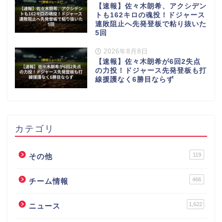
【速報】佐々木朗希、アクシデン
トも162キロの魂投！ドジャース
連敗阻止へ先発登板で粘り抜いた
5回
2026年8月8日
【速報】佐々木朗希が6回2失点
の力投！ドジャース先発登板も打
線援護なく6勝目ならず
カテゴリ
119
その他
466
チーム情報
1,622
ニュース