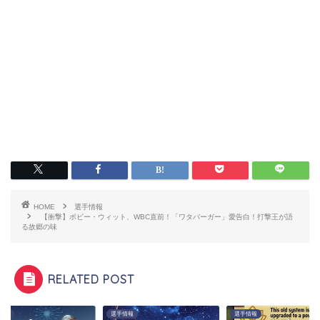
HOME
選手情報
【衝撃】ボビー・ウィット、WBC直前！「ワタバーガー」愛告白！打撃王が語
る故郷の味
RELATED POST
情報
選手情報
選手情報