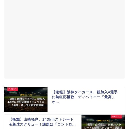
【速報】阪神タイガース、新加入4選手
に熱狂応援歌！ディベイニー「最高」
オ...
【衝撃】山崎福也、143kmストレート
＆新球スクリュー！課題は「コントロ...