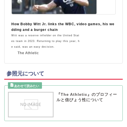
How Bobby Witt Jr. links the WBC, video games, his we
dding and a burger chain
Witt was a reserve infielder on the United Stat
es team in 2023. Returning to play this year, h
e said, was an easy decision.
The Athletic
参照元について
『The Athletic』のプロフィー
ルと信ぴょう性について