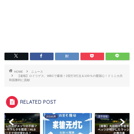
HOME
ニュース
【速報】ロドリゲス、WBCで爆発！3安打3打点＆100％の愛国心！ドミニカ共
和国勝利に貢献
RELATED POST
ース
試合結果
選手情報