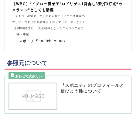
【WBC】“イチロー愛弟子”ロドリゲス1発含む3安打3打点“カ
メラマン”としても活躍 ...
イチローの愛弟子として知られるドミニカ共和国の
フリオ・ロドリゲス外野手（25＝マリナーズ）が6日
（日本時間7日）、大会初戦となったニカラグア戦に
「7番・中堅…
スポニチ Sponichi Annex
参照元について
『スポニチ』のプロフィールと
信ぴょう性について