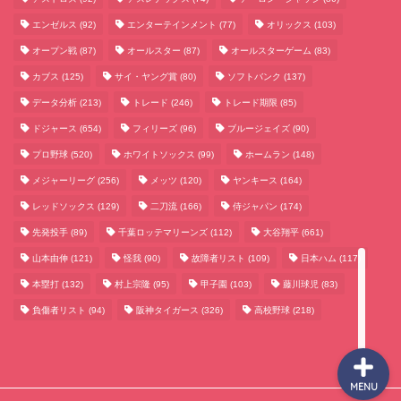
エンゼルス
(92)
エンターテインメント
(77)
オリックス
(103)
オープン戦
(87)
オールスター
(87)
オールスターゲーム
(83)
カブス
(125)
サイ・ヤング賞
(80)
ソフトバンク
(137)
データ分析
(213)
トレード
(246)
トレード期限
(85)
サッカーまとめ
ドジャース
(654)
フィリーズ
(96)
ブルージェイズ
(90)
プロ野球
(520)
ホワイトソックス
(99)
ホームラン
(148)
ゲームまとめ
メジャーリーグ
(256)
メッツ
(120)
ヤンキース
(164)
レッドソックス
(129)
二刀流
(166)
侍ジャパン
(174)
テクノロジーまとめ
先発投手
(89)
千葉ロッテマリーンズ
(112)
大谷翔平
(661)
山本由伸
(121)
怪我
(90)
故障者リスト
(109)
日本ハム
(117)
ビジネス・経済まとめ
本塁打
(132)
村上宗隆
(95)
甲子園
(103)
藤川球児
(83)
負傷者リスト
(94)
阪神タイガース
(326)
高校野球
(218)
MENU