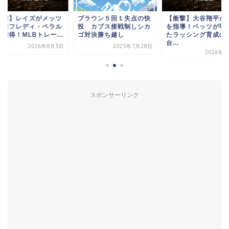
衝撃】レイズがメッツ
ブラウン５回１失点の快
【衝撃】大谷翔平が
不振フレディ・ペラル
投 カブス接戦制しシカ
を指導！ベッツが明
獲得！MLBトレー...
ゴ対決勝ち越し
たラッシング育成の
台...
2026年8月3日
2025年7月28日
2026年7
スポンサーリンク