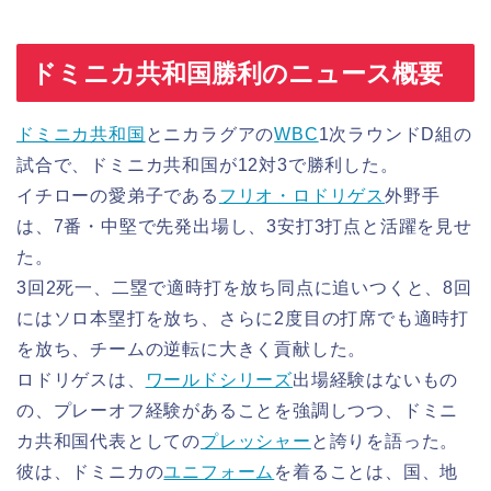
ドミニカ共和国勝利のニュース概要
ドミニカ共和国
とニカラグアの
WBC
1次ラウンドD組の
試合で、ドミニカ共和国が12対3で勝利した。
イチローの愛弟子である
フリオ・ロドリゲス
外野手
は、7番・中堅で先発出場し、3安打3打点と活躍を見せ
た。
3回2死一、二塁で適時打を放ち同点に追いつくと、8回
にはソロ本塁打を放ち、さらに2度目の打席でも適時打
を放ち、チームの逆転に大きく貢献した。
ロドリゲスは、
ワールドシリーズ
出場経験はないもの
の、プレーオフ経験があることを強調しつつ、ドミニ
カ共和国代表としての
プレッシャー
と誇りを語った。
彼は、ドミニカの
ユニフォーム
を着ることは、国、地