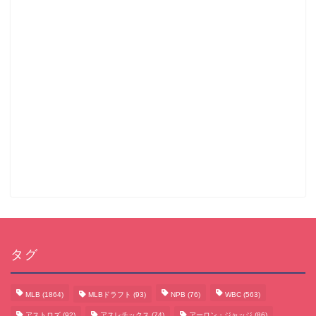
タグ
MLB
(1864)
MLBドラフト
(93)
NPB
(76)
WBC
(563)
アストロズ
(92)
アスレチックス
(74)
アーロン・ジャッジ
(86)