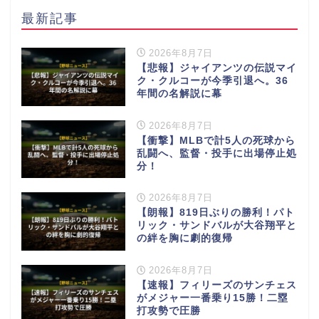
最新記事
2026年8月7日
【悲報】ジャイアンツの伝説マイ
ク・クルコーが今季引退へ。36
年間の名解説に幕
2026年8月7日
【衝撃】MLBで計5人の死球から
乱闘へ、監督・投手に出場停止処
分！
2026年8月7日
【朗報】819日ぶりの勝利！パト
リック・サンドバルが大谷翔平と
の絆を胸に劇的復帰
2026年8月7日
【速報】フィリーズのサンチェス
がメジャー一番乗り15勝！二塁
打攻勢で圧勝