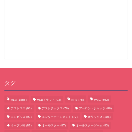
タグ
MLB
(1886)
MLBドラフト
(93)
NPB
(76)
WBC
(563)
アストロズ
(93)
アスレチックス
(76)
アーロン・ジャッジ
(86)
エンゼルス
(93)
エンターテインメント
(77)
オリックス
(104)
オープン戦
(87)
オールスター
(87)
オールスターゲーム
(83)