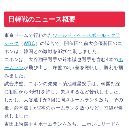
日韓戦のニュース概要
東京ドームで行われた
ワールド・ベースボール・クラ
シック
（
WBC
）の試合で、開催国で前大会優勝国のニ
ホンは、韓国との激戦を8対6で制しました。
ニホンは、大谷翔平選手や鈴木誠也選手を含む4本の
ホ
ームラン
が飛び出し、序盤の3点差を逆転し、勝利を掴
みました。
試合序盤、ニホンの先発・菊池雄星投手は、韓国打線
に初回から3安打を許し、失点するなど苦戦しました。
しかし、大谷選手が3回に同点ホームランを放ち、その
後、鈴木選手が2本のホームランを放つなど、打線が爆
発しました。
吉田正尚選手もホームランを放ち、ニホンにリードを