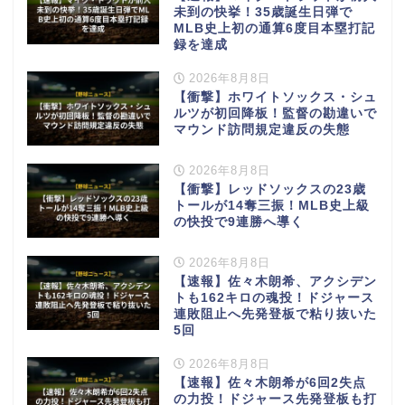
未到の快挙！35歳誕生日弾で
MLB史上初の通算6度目本塁打記
録を達成
2026年8月8日
【衝撃】ホワイトソックス・シュ
ルツが初回降板！監督の勘違いで
マウンド訪問規定違反の失態
2026年8月8日
【衝撃】レッドソックスの23歳
トールが14奪三振！MLB史上級
の快投で9連勝へ導く
2026年8月8日
【速報】佐々木朗希、アクシデン
トも162キロの魂投！ドジャース
連敗阻止へ先発登板で粘り抜いた
5回
2026年8月8日
【速報】佐々木朗希が6回2失点
の力投！ドジャース先発登板も打