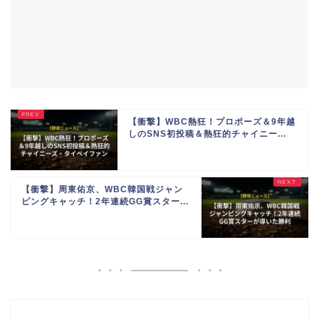
【衝撃】WBC熱狂！プロポーズ＆9年越
しのSNS初投稿＆熱狂的チャイニー...
【衝撃】周東佑京、WBC韓国戦ジャン
ピングキャッチ！2年連続GG賞スター...