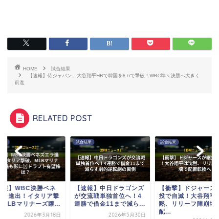
HOME
試合結果
【速報】侍ジャパン、大谷翔平HRで韓国を8-6で撃破！WBC準々決勝へ大きく
前進
RELATED POST
結果
試合結果
試合結果
速報】WBC決勝ベネ
【速報】中日ドラゴンズ
【衝撃】ドジャース
エラ進出！イタリア撃
が交流戦単独首位へ！4
投で自滅！大谷翔平
MLBマリナーズ躍...
連勝で借金11まで減ら...
黙、リリーフ陣崩壊
配...
2026年3月18日
2026年5月30日