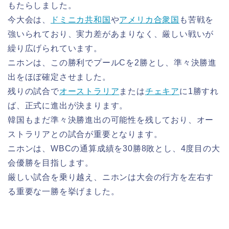
もたらしました。
今大会は、
ドミニカ共和国
や
アメリカ合衆国
も苦戦を
強いられており、実力差があまりなく、厳しい戦いが
繰り広げられています。
ニホンは、この勝利でプールCを2勝とし、準々決勝進
出をほぼ確定させました。
残りの試合で
オーストラリア
または
チェキア
に1勝すれ
ば、正式に進出が決まります。
韓国もまだ準々決勝進出の可能性を残しており、オー
ストラリアとの試合が重要となります。
ニホンは、WBCの通算成績を30勝8敗とし、4度目の大
会優勝を目指します。
厳しい試合を乗り越え、ニホンは大会の行方を左右す
る重要な一勝を挙げました。