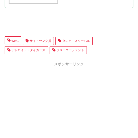
WBC
サイ・ヤング賞
タレク・スクーバル
デトロイト・タイガース
フリーエージェント
スポンサーリンク