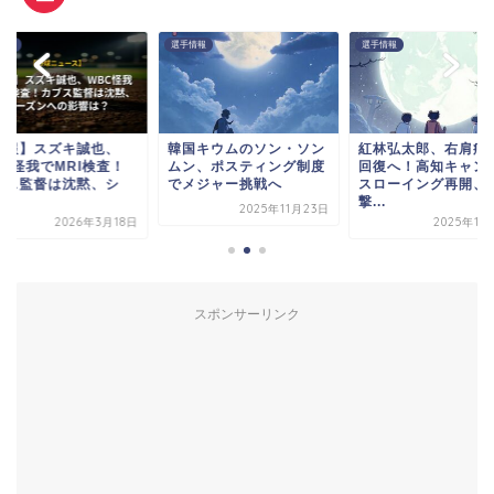
情報
選手情報
選手情報
速報】スズキ誠也、
韓国キウムのソン・ソン
紅林弘太郎、右肩痛
BC怪我でMRI検査！
ムン、ポスティング制度
回復へ！高知キャン
ブス監督は沈黙、シ
でメジャー挑戦へ
スローイング再開、
.
撃...
2025年11月23日
2026年3月18日
2025年11
スポンサーリンク