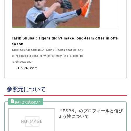
Tarik Skubal: Tigers didn't make long-term offer in offs
eason
Tarik Skubal told USA Today Sports that he nev
er received a long-term offer from the Tigers th
is offseason.
ESPN.com
参照元について
『ESPN』のプロフィールと信ぴ
ょう性について