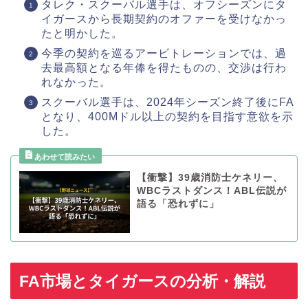
タレク・スクーバル選手は、オフシーズンにタ
イガースから長期契約のオファーを受けなかっ
たと明かした。
今季の契約を巡るアービトレーションでは、過
去最高額となる年俸を得たものの、交渉は行わ
れなかった。
スクーバル選手は、2024年シーズン終了後にFA
となり、400Mドル以上の契約を目指す意欲を示
した。
【衝撃】39歳消防士ケネリー、
WBCラストダンス！ABL伝説が
語る「恐れずに」
FA市場とタイガースの分析・解説