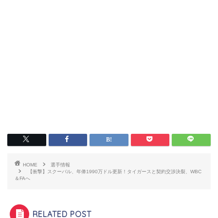
HOME
選手情報
【衝撃】スクーバル、年俸1990万ドル更新！タイガースと契約交渉決裂、WBC
＆FAへ
RELATED POST