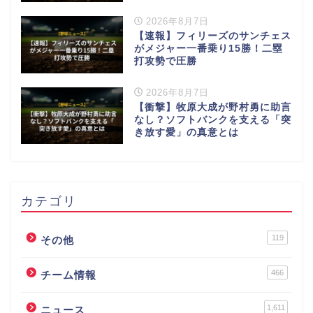
2026年8月7日
【速報】フィリーズのサンチェス
がメジャー一番乗り15勝！二塁
打攻勢で圧勝
2026年8月7日
【衝撃】牧原大成が野村勇に助言
なし？ソフトバンクを支える「突
き放す愛」の真意とは
カテゴリ
119
その他
466
チーム情報
1,611
ニュース