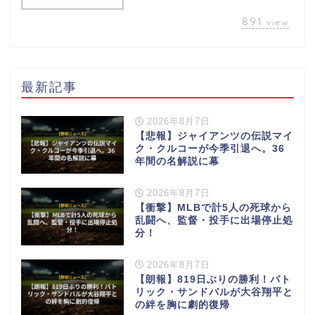
891
view
最新記事
2026年8月7日
【悲報】ジャイアンツの伝説マイ
ク・クルコーが今季引退へ。36
年間の名解説に幕
2026年8月7日
【衝撃】MLBで計5人の死球から
乱闘へ、監督・投手に出場停止処
分！
2026年8月7日
【朗報】819日ぶりの勝利！パト
リック・サンドバルが大谷翔平と
の絆を胸に劇的復帰