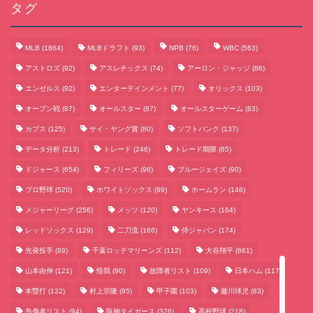
タグ
MLB
(1864)
MLBドラフト
(93)
NPB
(76)
WBC
(563)
アストロズ
(92)
アスレチックス
(74)
アーロン・ジャッジ
(86)
エンゼルス
(92)
エンターテインメント
(77)
オリックス
(103)
オープン戦
(87)
オールスター
(87)
オールスターゲーム
(83)
カブス
(125)
サイ・ヤング賞
(80)
ソフトバンク
(137)
データ分析
(213)
トレード
(246)
トレード期限
(85)
サッカーまとめ
ドジャース
(654)
フィリーズ
(96)
ブルージェイズ
(90)
プロ野球
(520)
ホワイトソックス
(99)
ホームラン
(148)
ゲームまとめ
メジャーリーグ
(256)
メッツ
(120)
ヤンキース
(164)
レッドソックス
(129)
二刀流
(166)
侍ジャパン
(174)
テクノロジーまとめ
先発投手
(89)
千葉ロッテマリーンズ
(112)
大谷翔平
(661)
山本由伸
(121)
怪我
(90)
故障者リスト
(109)
日本ハム
(117)
ビジネス・経済まとめ
本塁打
(132)
村上宗隆
(95)
甲子園
(103)
藤川球児
(83)
負傷者リスト
(94)
阪神タイガース
(326)
高校野球
(218)