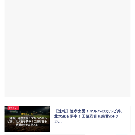
【速報】達孝太愛！マルハのカルビ丼、
北大生も夢中！工藤彩音も絶賛のFチ
カ...