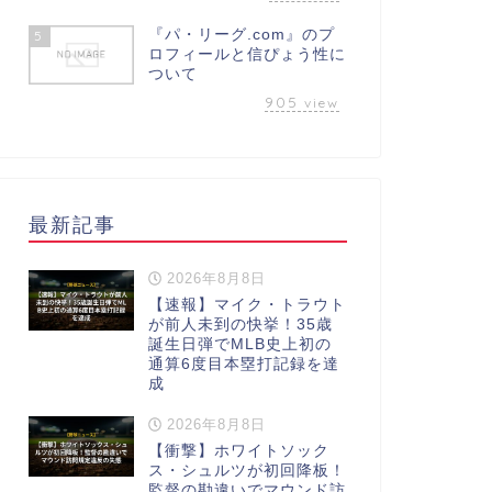
『パ・リーグ.com』のプ
5
ロフィールと信ぴょう性に
ついて
905
view
最新記事
2026年8月8日
【速報】マイク・トラウト
が前人未到の快挙！35歳
誕生日弾でMLB史上初の
通算6度目本塁打記録を達
成
2026年8月8日
【衝撃】ホワイトソック
ス・シュルツが初回降板！
監督の勘違いでマウンド訪