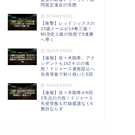
問規定違反の失態
2026年8月8日
【衝撃】レッドソックスの
23歳トールが14奪三振！
MLB史上級の快投で9連勝
へ導く
2026年8月8日
【速報】佐々木朗希、アク
シデントも162キロの魂
投！ドジャース連敗阻止へ
先発登板で粘り抜いた5回
2026年8月8日
【速報】佐々木朗希が6回
2失点の力投！ドジャース
先発登板も打線援護なく6
勝目ならず