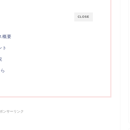
CLOSE
ス概要
ント
説
から
ポンサーリンク