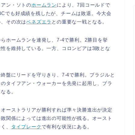
フアン・ソトの
ホームラン
により、7回コールドで
のWBCでも好成績を残したが、チームは敗退。今大会
ル、その次は
ベネズエラ
との重要な一戦となる。
らホームランを連発し、7-4で勝利。2勝目を挙
性を維持している。一方、コロンビアは3敗とな
終盤にリードを守りきり、7-4で勝利。ブラジルと
ンのタイフアン・ウォーカーを先発に起用し、ブラ
となる。
、オーストラリアが勝利すれば準々決勝進出が決定
勝敗関係によっては進出の可能性が残る。オースト
なく、
タイブレーク
で有利な状況にある。