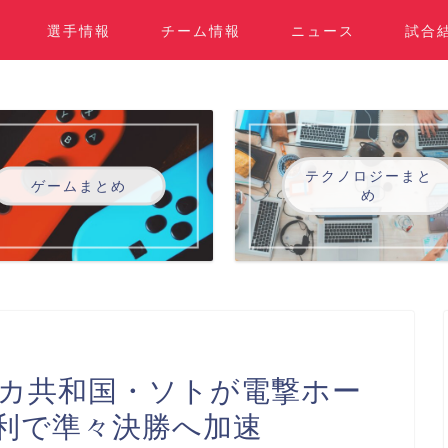
選手情報
チーム情報
ニュース
試合
テクノロジーまと
ゲームまとめ
め
ニカ共和国・ソトが電撃ホー
利で準々決勝へ加速