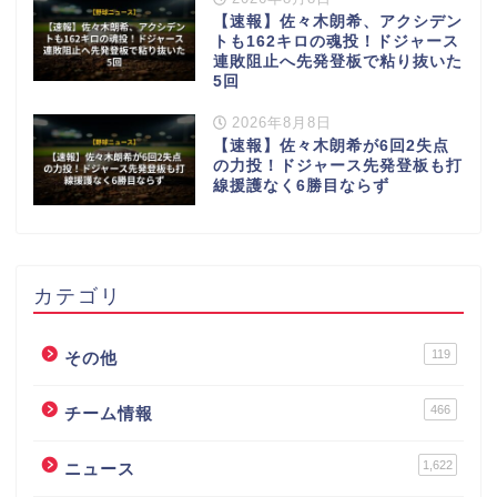
【速報】佐々木朗希、アクシデン
トも162キロの魂投！ドジャース
連敗阻止へ先発登板で粘り抜いた
5回
2026年8月8日
【速報】佐々木朗希が6回2失点
の力投！ドジャース先発登板も打
線援護なく6勝目ならず
カテゴリ
119
その他
466
チーム情報
1,622
ニュース