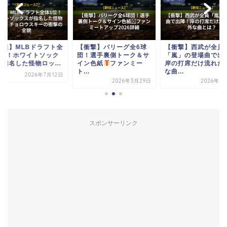
速報】MLBドラフト全
【衝撃】パリーグ全6球
【衝撃】西武が全員
1位！ホワイトソック
団！選手裏側トーク＆サ
「嵐」の登場曲で出
が指名した怪物ロッ...
イン色紙
ファンミー
岸の打席だけ流れた
ト...
な曲...
2026年7月12日
2026年3月29日
2026年5
スポンサーリンク