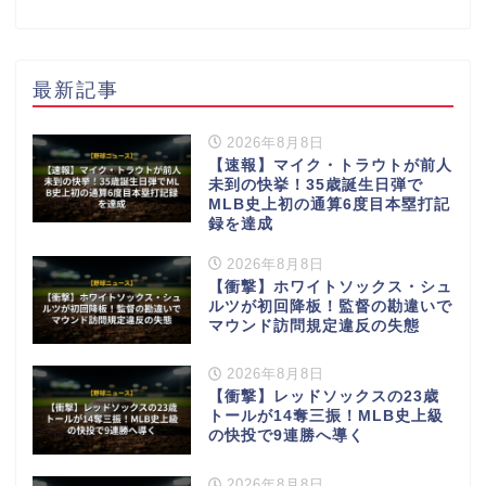
最新記事
2026年8月8日
【速報】マイク・トラウトが前人
未到の快挙！35歳誕生日弾で
MLB史上初の通算6度目本塁打記
録を達成
2026年8月8日
【衝撃】ホワイトソックス・シュ
ルツが初回降板！監督の勘違いで
マウンド訪問規定違反の失態
2026年8月8日
【衝撃】レッドソックスの23歳
トールが14奪三振！MLB史上級
の快投で9連勝へ導く
2026年8月8日