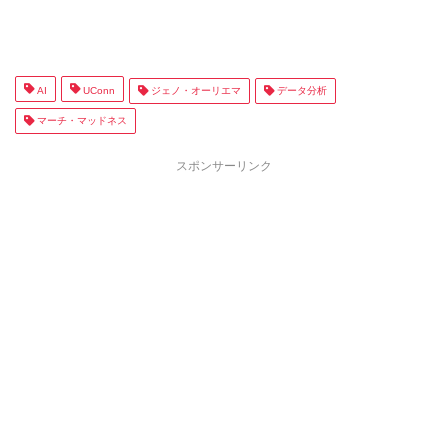
AI
UConn
ジェノ・オーリエマ
データ分析
マーチ・マッドネス
スポンサーリンク