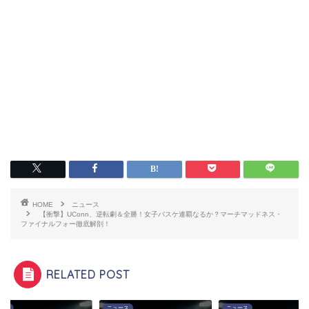
HOME
ニュース
【衝撃】UConn、逆転劇＆全勝！女子バスケ連覇なるか？マーチマッドネス・
ファイナルフォー徹底解剖！
RELATED POST
ース
ニュース
ニュース