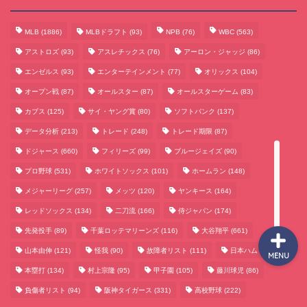
MLB
(1886)
MLBドラフト
(93)
NPB
(76)
WBC
(563)
サッカーまとめ
アストロズ
(93)
アスレチックス
(76)
アーロン・ジャッジ
(86)
エンゼルス
(93)
エンターテインメント
(77)
オリックス
(104)
ゲームまとめ
オープン戦
(87)
オールスター
(87)
オールスターゲーム
(83)
カブス
(125)
サイ・ヤング賞
(80)
ソフトバンク
(137)
テクノロジーまとめ
データ分析
(213)
トレード
(248)
トレード期限
(87)
ドジャース
(660)
フィリーズ
(99)
ブルージェイズ
(90)
ビジネス・経済まとめ
プロ野球
(531)
ホワイトソックス
(101)
ホームラン
(148)
メジャーリーグ
(257)
メッツ
(120)
ヤンキース
(164)
レッドソックス
(134)
二刀流
(166)
侍ジャパン
(174)
先発投手
(89)
千葉ロッテマリーンズ
(116)
大谷翔平
(661)
山本由伸
(121)
怪我
(90)
故障者リスト
(111)
日本ハム
(117)
MENU
本塁打
(134)
村上宗隆
(95)
甲子園
(105)
藤川球児
(86)
負傷者リスト
(94)
阪神タイガース
(331)
高校野球
(222)