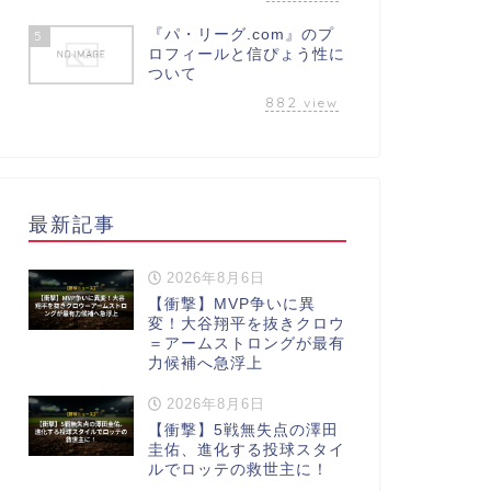
『パ・リーグ.com』のプ
5
ロフィールと信ぴょう性に
ついて
882
view
最新記事
2026年8月6日
【衝撃】MVP争いに異
変！大谷翔平を抜きクロウ
＝アームストロングが最有
力候補へ急浮上
2026年8月6日
【衝撃】5戦無失点の澤田
圭佑、進化する投球スタイ
ルでロッテの救世主に！