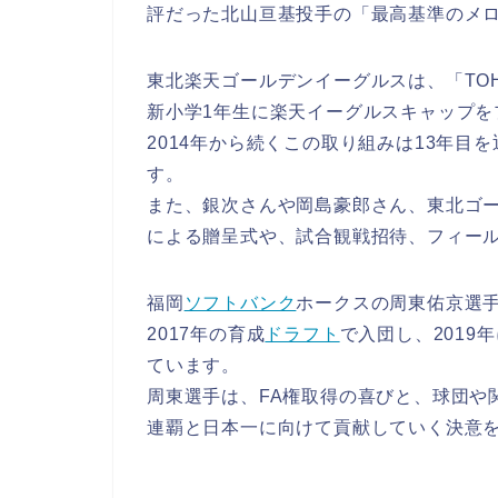
評だった北山亘基投手の「最高基準のメ
東北楽天ゴールデンイーグルスは、「TOHOK
新小学1年生に楽天イーグルスキャップを
2014年から続くこの取り組みは13年目を
す。
また、銀次さんや岡島豪郎さん、東北ゴ
による贈呈式や、試合観戦招待、フィー
福岡
ソフトバンク
ホークスの周東佑京選
2017年の育成
ドラフト
で入団し、2019
ています。
周東選手は、FA権取得の喜びと、球団や
連覇と日本一に向けて貢献していく決意