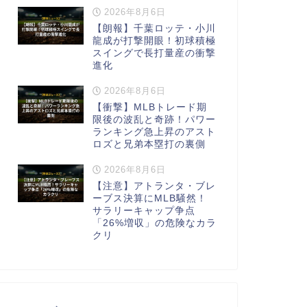
2026年8月6日
【朗報】千葉ロッテ・小川
龍成が打撃開眼！初球積極
スイングで長打量産の衝撃
進化
2026年8月6日
【衝撃】MLBトレード期
限後の波乱と奇跡！パワー
ランキング急上昇のアスト
ロズと兄弟本塁打の裏側
2026年8月6日
【注意】アトランタ・ブレ
ーブス決算にMLB騒然！
サラリーキャップ争点
「26%増収」の危険なカラ
クリ