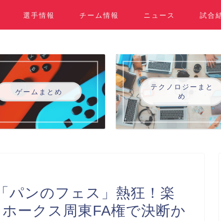
選手情報
チーム情報
ニュース
試合
テクノロジーまと
ゲームまとめ
め
「パンのフェス」熱狂！楽
、ホークス周東FA権で決断か