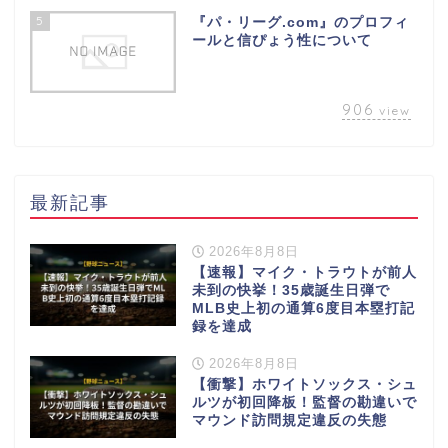
5
『パ・リーグ.com』のプロフィ
ールと信ぴょう性について
906
view
最新記事
2026年8月8日
【速報】マイク・トラウトが前人
未到の快挙！35歳誕生日弾で
MLB史上初の通算6度目本塁打記
録を達成
2026年8月8日
【衝撃】ホワイトソックス・シュ
ルツが初回降板！監督の勘違いで
マウンド訪問規定違反の失態