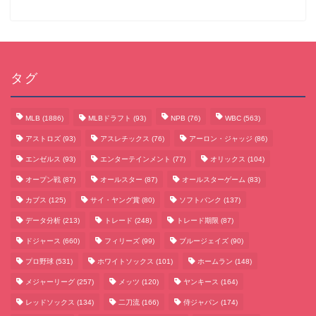
タグ
MLB
(1886)
MLBドラフト
(93)
NPB
(76)
WBC
(563)
アストロズ
(93)
アスレチックス
(76)
アーロン・ジャッジ
(86)
エンゼルス
(93)
エンターテインメント
(77)
オリックス
(104)
オープン戦
(87)
オールスター
(87)
オールスターゲーム
(83)
カブス
(125)
サイ・ヤング賞
(80)
ソフトバンク
(137)
データ分析
(213)
トレード
(248)
トレード期限
(87)
サッカーまとめ
ドジャース
(660)
フィリーズ
(99)
ブルージェイズ
(90)
プロ野球
(531)
ホワイトソックス
(101)
ホームラン
(148)
ゲームまとめ
メジャーリーグ
(257)
メッツ
(120)
ヤンキース
(164)
レッドソックス
(134)
二刀流
(166)
侍ジャパン
(174)
テクノロジーまとめ