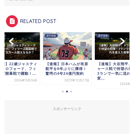
RELATED POST
情報
選手情報
選手情報
衝撃】22歳ジャスティ
【速報】日本ハムが有原
【速報】大谷翔平、
・クロフォード、フィ
航平を6年ぶりに獲得！
ャース戦で待望の初
ーズ開幕戦で躍動！...
驚愕の4年24億円契約
3ランで一気に流れ
変...
2026年3月26日
2025年12月27日
2026年4
スポンサーリンク