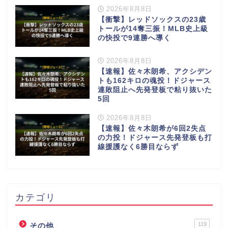
2026年8月8日
【衝撃】レッドソックスの23歳
トールが14奪三振！MLB史上級
の快投で9連勝へ導く
2026年8月8日
【速報】佐々木朗希、アクシデン
トも162キロの魂投！ドジャース
連敗阻止へ先発登板で粘り抜いた
5回
2026年8月8日
【速報】佐々木朗希が6回2失点
の力投！ドジャース先発登板も打
線援護なく6勝目ならず
カテゴリ
119
その他