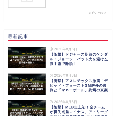
896
view
最新記事
2026年8月8日
【衝撃】ドジャース期待のケンダ
ル・ジョージ、バット犬を避け左
膝手術で離脱！
2026年8月8日
【衝撃】アスレチックス激震！デ
ビッド・フォーストGM解任の裏
側と「マネーボール」終焉の真実
2026年8月8日
【衝撃】MLB史上初！全チーム
が得失点差マイナス、ア・リーグ