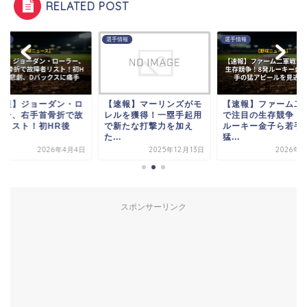
RELATED POST
情報
選手情報
選手情報
速報】ジョーダン・ロ
【速報】マーリンズがモ
【速報】ファーム二
ラー、右手首骨折で故
レルを獲得！一塁手起用
で注目の生存競争！
者リスト！初HR後
で新たな打撃力を加え
ルーキー金子ら若手
.
た...
猛...
2026年4月4日
2025年12月13日
2026年6
スポンサーリンク