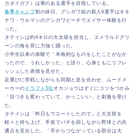
カダイガク）は華のある選手を目指している。
春季キャンプ
初の休日、グシガワ組の新人6選手はオキ
ナワ・ウルマシのグシガワビーチでエイサー体験を行
った。
タテイシは約4キロの大太鼓を担当し、エメラルドグリ
ーンの海を背に力強く踊った。
小学生以来の体験で「本格的なものをしたことがなか
ったので、うれしかった」と語り、心身ともにリフレ
ッシュした表情を見せた。
足運びに苦戦しながらも同期と息を合わせ、ムードメ
ーカーの
ドラフト3位
オカジョウはすぐにコツをつかみ
「目つきも変わっていて、かっこいい」と刺激を受け
た。
タテイシは「昨日もウエートしたので」と大太鼓を
軽々と持ち上げ、手首でバチを回しながら野球との共
通点を見出した。「手からつながっている部分は大