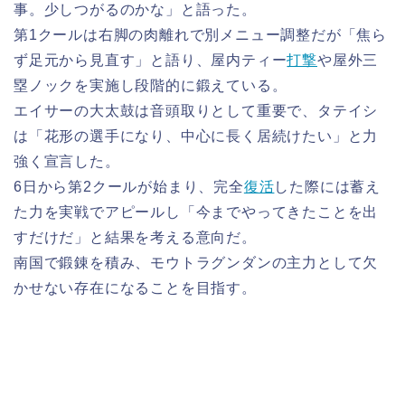
事。少しつがるのかな」と語った。
第1クールは右脚の肉離れで別メニュー調整だが「焦ら
ず足元から見直す」と語り、屋内ティー
打撃
や屋外三
塁ノックを実施し段階的に鍛えている。
エイサーの大太鼓は音頭取りとして重要で、タテイシ
は「花形の選手になり、中心に長く居続けたい」と力
強く宣言した。
6日から第2クールが始まり、完全
復活
した際には蓄え
た力を実戦でアピールし「今までやってきたことを出
すだけだ」と結果を考える意向だ。
南国で鍛錬を積み、モウトラグンダンの主力として欠
かせない存在になることを目指す。