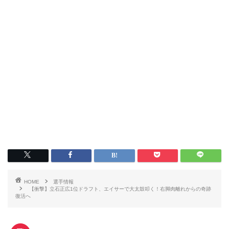
HOME
選手情報
【衝撃】立石正広1位ドラフト、エイサーで大太鼓叩く！右脚肉離れからの奇跡
復活へ