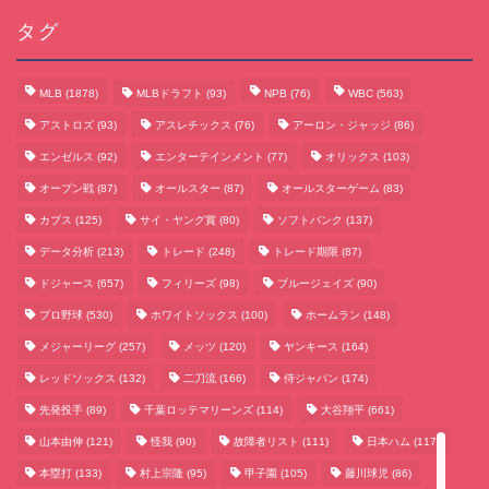
タグ
MLB
(1878)
MLBドラフト
(93)
NPB
(76)
WBC
(563)
アストロズ
(93)
アスレチックス
(76)
アーロン・ジャッジ
(86)
エンゼルス
(92)
エンターテインメント
(77)
オリックス
(103)
オープン戦
(87)
オールスター
(87)
オールスターゲーム
(83)
カブス
(125)
サイ・ヤング賞
(80)
ソフトバンク
(137)
データ分析
(213)
トレード
(248)
トレード期限
(87)
サッカーまとめ
ドジャース
(657)
フィリーズ
(98)
ブルージェイズ
(90)
プロ野球
(530)
ホワイトソックス
(100)
ホームラン
(148)
ゲームまとめ
メジャーリーグ
(257)
メッツ
(120)
ヤンキース
(164)
レッドソックス
(132)
二刀流
(166)
侍ジャパン
(174)
テクノロジーまとめ
先発投手
(89)
千葉ロッテマリーンズ
(114)
大谷翔平
(661)
山本由伸
(121)
怪我
(90)
故障者リスト
(111)
日本ハム
(117)
ビジネス・経済まとめ
本塁打
(133)
村上宗隆
(95)
甲子園
(105)
藤川球児
(86)