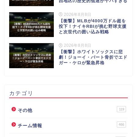
西地区の歴史的低迷がヤバすぎる
2026年8月8日
【衝撃】MLBが4000万ドル超を
投下！ナイキRBIが挑む野球支援
と次世代の囲い込み戦略
2026年8月8日
【衝撃】ホワイトソックスに悲
劇！ジョーイ・バート骨折でエド
ガー・ケロが緊急昇格
カテゴリ
119
その他
466
チーム情報