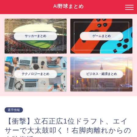
AI野球まとめ
サッカーまとめ
ゲームまとめ
テクノロジーまとめ
ビジネス・経済まとめ
選手情報
【衝撃】立石正広1位ドラフト、エイ
サーで大太鼓叩く！右脚肉離れからの