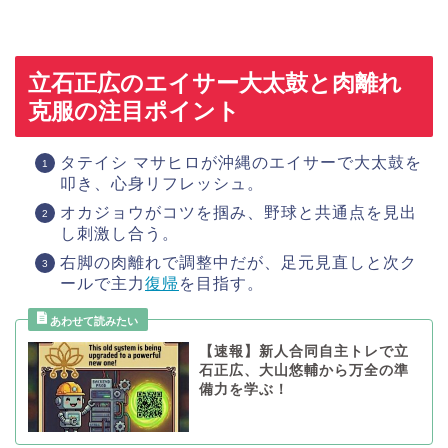
立石正広のエイサー大太鼓と肉離れ
克服の注目ポイント
タテイシ マサヒロが沖縄のエイサーで大太鼓を
叩き、心身リフレッシュ。
オカジョウがコツを掴み、野球と共通点を見出
し刺激し合う。
右脚の肉離れで調整中だが、足元見直しと次ク
ールで主力
復帰
を目指す。
【速報】新人合同自主トレで立
石正広、大山悠輔から万全の準
備力を学ぶ！