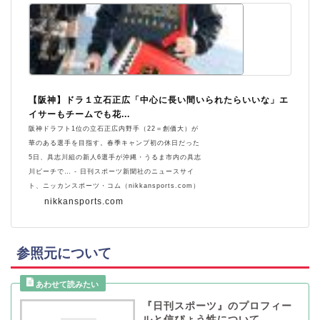
【阪神】ドラ１立石正広「中心に長い間いられたらいいな」エ
イサーもチームでも花...
阪神ドラフト1位の立石正広内野手（22＝創価大）が
華のある選手を目指す。春季キャンプ初の休日だった
5日、具志川組の新人6選手が沖縄・うるま市内の具志
川ビーチで… - 日刊スポーツ新聞社のニュースサイ
ト、ニッカンスポーツ・コム（nikkansports.com）
nikkansports.com
参照元について
『日刊スポーツ』のプロフィー
ルと信ぴょう性について