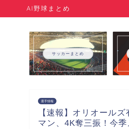
AI野球まとめ
サッカーまとめ
選手情報
【速報】オリオールズ
マン、4K奪三振！今