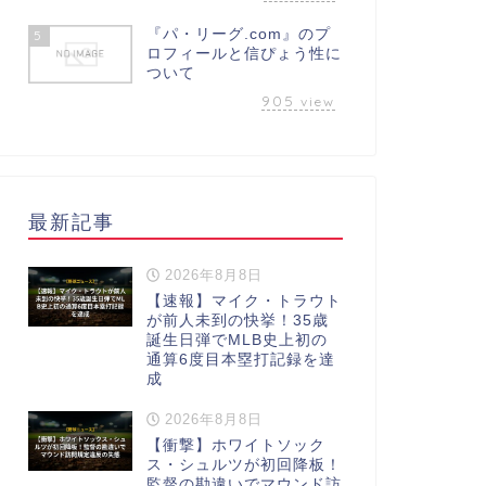
『パ・リーグ.com』のプ
5
ロフィールと信ぴょう性に
ついて
905
view
最新記事
2026年8月8日
【速報】マイク・トラウト
が前人未到の快挙！35歳
誕生日弾でMLB史上初の
通算6度目本塁打記録を達
成
2026年8月8日
【衝撃】ホワイトソック
ス・シュルツが初回降板！
監督の勘違いでマウンド訪