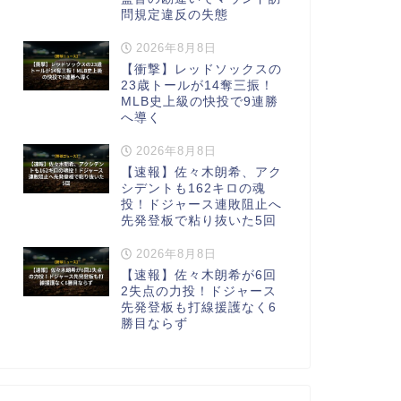
問規定違反の失態
2026年8月8日
【衝撃】レッドソックスの
23歳トールが14奪三振！
MLB史上級の快投で9連勝
へ導く
2026年8月8日
【速報】佐々木朗希、アク
シデントも162キロの魂
投！ドジャース連敗阻止へ
先発登板で粘り抜いた5回
2026年8月8日
【速報】佐々木朗希が6回
2失点の力投！ドジャース
先発登板も打線援護なく6
勝目ならず