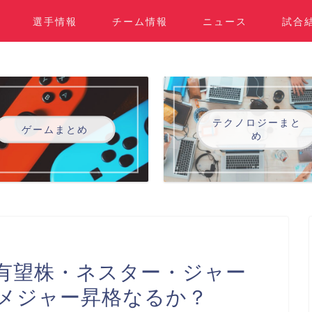
選手情報
チーム情報
ニュース
試合
テクノロジーまと
ゲームまとめ
め
有望株・ネスター・ジャー
季メジャー昇格なるか？