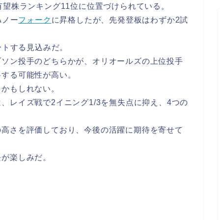
有望株ランキング11位に位置づけられている。
Aノー
フォーク
に昇格したが、先発登板はわずか2試
ートする見込みだ。
ブソン投手のどちらかが、オリオールズの上位投手
格する可能性が高い。
るかもしれない。
は、レイズ戦で2イニング1/3を無失点に抑え、4つの
の高さを評価しており、今後の活躍に期待を寄せて
長が楽しみだ。