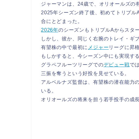
ジャーマンは、24歳で、オリオールズの
2025年シーズン終了後、初めてトリプル
合にとどまった。
2026年
のシーズンもトリプルAからスタ
しかし、彼か、同じく右腕のトレイ・ギ
有望株の中で最初に
メジャー
リーグに昇
もしかすると、今シーズン中にも実現す
グラペフルーツリーグでの
デビュー戦
で
三振を奪うという好投を見せている。
アルベルナズ監督は、有望株の潜在能力
いる。
オリオールズの将来を担う若手投手の成