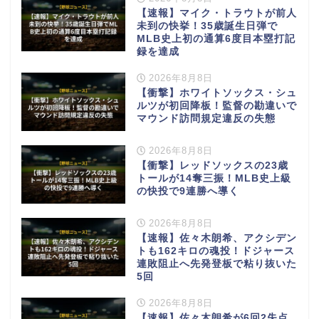
【速報】マイク・トラウトが前人
未到の快挙！35歳誕生日弾で
MLB史上初の通算6度目本塁打記
録を達成
2026年8月8日
【衝撃】ホワイトソックス・シュ
ルツが初回降板！監督の勘違いで
マウンド訪問規定違反の失態
2026年8月8日
【衝撃】レッドソックスの23歳
トールが14奪三振！MLB史上級
の快投で9連勝へ導く
2026年8月8日
【速報】佐々木朗希、アクシデン
トも162キロの魂投！ドジャース
連敗阻止へ先発登板で粘り抜いた
5回
2026年8月8日
【速報】佐々木朗希が6回2失点