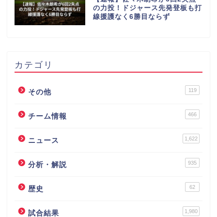
の力投！ドジャース先発登板も打
線援護なく6勝目ならず
カテゴリ
119
その他
466
チーム情報
1,622
ニュース
935
分析・解説
62
歴史
1,980
試合結果