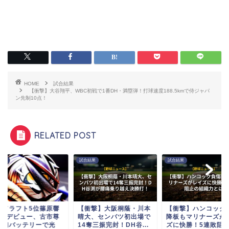
HOME
試合結果
【衝撃】大谷翔平、WBC初戦で1番DH・満塁弾！打球速度188.5kmで侍ジャパ
ン先制10点！
RELATED POST
結果
試合結果
試合結果
武ドラフト5位篠原響
【衝撃】大阪桐蔭・川本
【衝撃】ハンコック
1軍デビュー、古市尊
晴大、センバツ初出場で
降板もマリナーズが
の初バッテリーで光
14奪三振完封！DH谷...
ズに快勝！5連敗阻