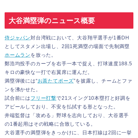
大谷満塁弾のニュース概要
侍ジャパン
対台湾戦において、大谷翔平選手が1番DH
としてスタメン出場し、2回1死満塁の場面で先制満塁
ホームラン
を放った。
鄭浩均投手のカーブを右手一本で捉え、打球速度188.5
キロの豪快な一打で右翼席に運んだ。
満塁弾後には“
お茶たてポーズ
”を披露し、チームとファ
ンを沸かせた。
試合前には
フリー打撃
で21スイング10本塁打と好調を
アピールしており、不安を払拭する形となった。
井端監督は「攻める」野球を志向しており、大谷選手
の1番起用はその戦略に合致している。
大谷選手の満塁弾をきっかけに、日本打線は2回に一挙