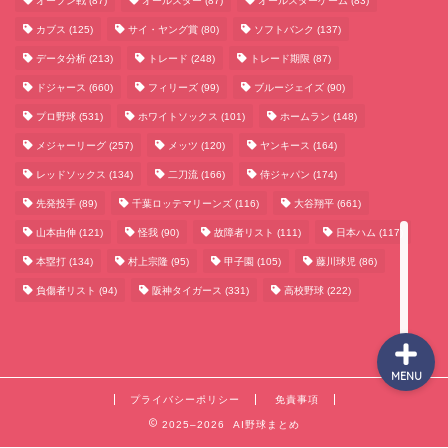
オープン戦
(87)
オールスター
(87)
オールスターゲーム
(83)
カブス
(125)
サイ・ヤング賞
(80)
ソフトバンク
(137)
データ分析
(213)
トレード
(248)
トレード期限
(87)
サッカーまとめ
ドジャース
(660)
フィリーズ
(99)
ブルージェイズ
(90)
プロ野球
(531)
ホワイトソックス
(101)
ホームラン
(148)
ゲームまとめ
メジャーリーグ
(257)
メッツ
(120)
ヤンキース
(164)
レッドソックス
(134)
二刀流
(166)
侍ジャパン
(174)
テクノロジーまとめ
先発投手
(89)
千葉ロッテマリーンズ
(116)
大谷翔平
(661)
山本由伸
(121)
怪我
(90)
故障者リスト
(111)
日本ハム
(117)
ビジネス・経済まとめ
本塁打
(134)
村上宗隆
(95)
甲子園
(105)
藤川球児
(86)
負傷者リスト
(94)
阪神タイガース
(331)
高校野球
(222)
MENU
プライバシーポリシー
免責事項
2025–2026 AI野球まとめ