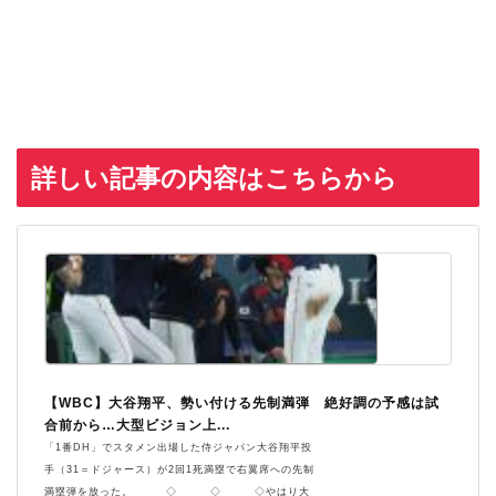
詳しい記事の内容はこちらから
【WBC】大谷翔平、勢い付ける先制満弾 絶好調の予感は試
合前から…大型ビジョン上...
「1番DH」でスタメン出場した侍ジャパン大谷翔平投
手（31＝ドジャース）が2回1死満塁で右翼席への先制
満塁弾を放った。 ◇ ◇ ◇やはり大