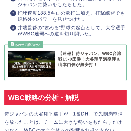
ジャパンに勢いをもたらした。
打球速度188.5キロの豪打に加え、打撃練習でも
規格外のパワーを見せつけた。
井端監督の“攻める”野球の起点として、大谷選手
がWBC連覇への道を切り開いた。
【速報】侍ジャパン、WBC台湾
戦13-0圧勝！大谷翔平満塁弾＆
山本由伸が無安打！
WBC戦略の分析・解説
侍ジャパンの大谷翔平選手が「1番DH」で先制満塁弾
を放ったことは、チームに大きな勢いをもたらすだけ
でなく、WBCの大会全体への影響も無視できない。