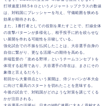
打球速度188.5キロというメジャートップクラスの数値
は、対戦国にプレッシャーを与え、守備範囲を狭める
効果が期待される。
また、1番打者としての役割を果たすことで、打線全体
の攻撃パターンが多様化し、相手投手に的を絞らせな
い展開を作れる可能性を示唆している。
強化試合での不振を払拭したことは、大谷選手自身の
自信に繋がり、更なる活躍への期待を高める。
井端監督の「攻める野球」というチームコンセプトを
体現する起用であり、大谷選手の存在は、まさにその
象徴と言えるだろう。
初回から大量得点という展開は、侍ジャパンが本大会
に向けて最高のスタートを切れたことを意味する。
今後の試合で、対戦国がどのような対策を講じてくる
かが注目される。
大谷選手の活躍が、日本のWBC連覇に大きく貢献する