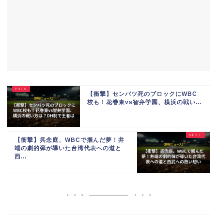
【衝撃】センバツ死のブロックにWBC
校も！花巻東vs智弁学園、横浜の戦い...
【衝撃】呉念庭、WBCで掴んだ夢！井
端の劇的弾が導いた台湾代表への道と
西...