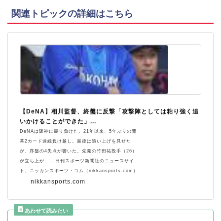
関連トピックの詳細はこちら
【DeNA】相川監督、終盤に反撃「攻撃陣としては粘り強く追
いかけることができた」...
DeNAは阪神に競り負けた。21年以来、5年ぶりの開
幕2カード連続負け越し。最後は追い上げを見せた
が、序盤の4失点が響いた。先発の竹田祐投手（26）
が立ち上が… - 日刊スポーツ新聞社のニュースサイ
ト、ニッカンスポーツ・コム（nikkansports.com）
nikkansports.com