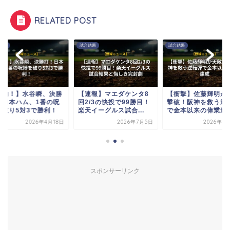
RELATED POST
結果
試合結果
試合結果
劇的！】水谷瞬、決勝
【速報】マエダケンタ8
【衝撃】佐藤輝明が
！日本ハム、1番の呪
回2/3の快投で99勝目！
撃破！阪神を救う逆
を破り5対3で勝利！
楽天イーグルス試合...
で金本以来の偉業達
2026年4月18日
2026年7月5日
2026年7
スポンサーリンク