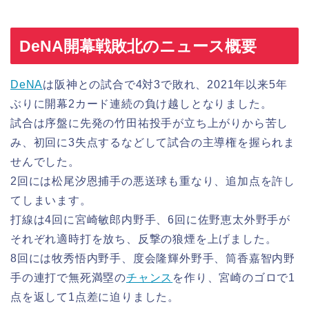
DeNA開幕戦敗北のニュース概要
DeNA
は阪神との試合で4対3で敗れ、2021年以来5年
ぶりに開幕2カード連続の負け越しとなりました。
試合は序盤に先発の竹田祐投手が立ち上がりから苦し
み、初回に3失点するなどして試合の主導権を握られま
せんでした。
2回には松尾汐恩捕手の悪送球も重なり、追加点を許し
てしまいます。
打線は4回に宮崎敏郎内野手、6回に佐野恵太外野手が
それぞれ適時打を放ち、反撃の狼煙を上げました。
8回には牧秀悟内野手、度会隆輝外野手、筒香嘉智内野
手の連打で無死満塁の
チャンス
を作り、宮崎のゴロで1
点を返して1点差に迫りました。