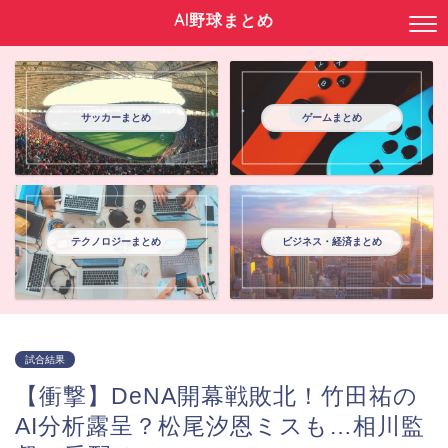
AI野球まとめ
サッカーまとめ
ゲームまとめ
テクノロジーまとめ
ビジネス・経済まとめ
試合結果
【衝撃】DeNA開幕戦敗北！竹田祐の
AI分析露呈？松尾汐恩ミスも…相川監