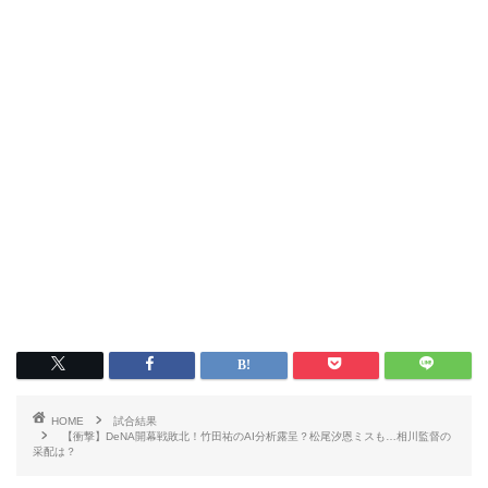
HOME
試合結果
【衝撃】DeNA開幕戦敗北！竹田祐のAI分析露呈？松尾汐恩ミスも…相川監督の
采配は？