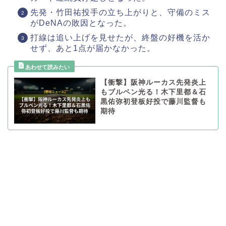
先発・竹田祐投手の立ち上がりと、守備のミス
がDeNAの敗因となった。
打線は追い上げを見せたが、終盤の好機を活か
せず、あと1点が届かなかった。
【衝撃】阪神ルーカス先発炎上
もブルペン光る！木下里都＆石
黒佑弥初登板好投で藤川監督も
期待