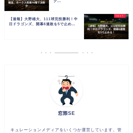
ク...
【速報】大野雄大、111球完投勝利！中
日ドラゴンズ、開幕6連敗を5で止め...
窓際SE
キュレーションメディアをいくつか運営しています。管