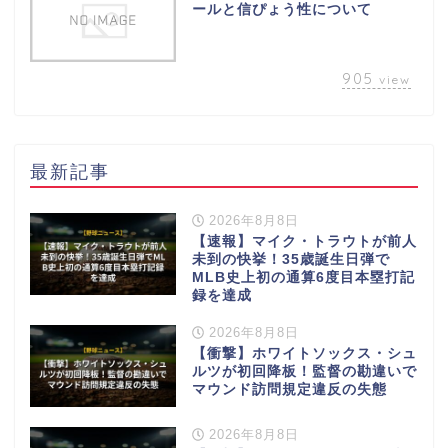
ールと信ぴょう性について
905
view
最新記事
2026年8月8日
【速報】マイク・トラウトが前人
未到の快挙！35歳誕生日弾で
MLB史上初の通算6度目本塁打記
録を達成
2026年8月8日
【衝撃】ホワイトソックス・シュ
ルツが初回降板！監督の勘違いで
マウンド訪問規定違反の失態
2026年8月8日