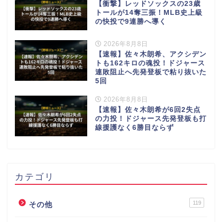
【衝撃】レッドソックスの23歳
トールが14奪三振！MLB史上級
の快投で9連勝へ導く
2026年8月8日
【速報】佐々木朗希、アクシデン
トも162キロの魂投！ドジャース
連敗阻止へ先発登板で粘り抜いた
5回
2026年8月8日
【速報】佐々木朗希が6回2失点
の力投！ドジャース先発登板も打
線援護なく6勝目ならず
カテゴリ
119
その他