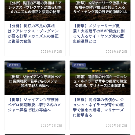
【分析】長打力不足の真相
【衝撃】メジャーリーグ激
は？アレックス・ブレグマン
震！大谷翔平のMVP独走に割
が語る打撃メカニズムの修正
って入るサイ・ヤング賞の歴
と復活の秘策
史的激戦とは
2026年6月2日
2026年6月2日
選手情報
選手情報
【衝撃】ジャイアンツ守護神
【速報】同点弾の代償か…ジ
ペゲロ長期離脱…若手2名のメ
ョシュ・ネイラーが背中の痙
ジャー昇格で戦力再編へ
攣で無念の退場、マリナーズ
に衝撃走る
2026年6月2日
2026年6月2日