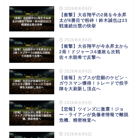
2026年8月6日
【衝撃】大谷翔平の2発を今永昇
太が8勝目で粉砕！鈴木誠也は23
戦連続出塁の快挙
2026年8月6日
【衝撃】大谷翔平が今永昇太から
2発！ドジャース6連敗も次戦
佐々木朗希で反撃へ
2026年8月6日
【速報】カブスが悲願のケビン・
ガウスマン獲得！トレードで投手
陣を大刷新し頂点へ
2026年8月6日
【悲報】ツインズに激震！ジョ
ー・ライアンが負傷者情報で離脱
危機、精密検査へ
2026年8月6日