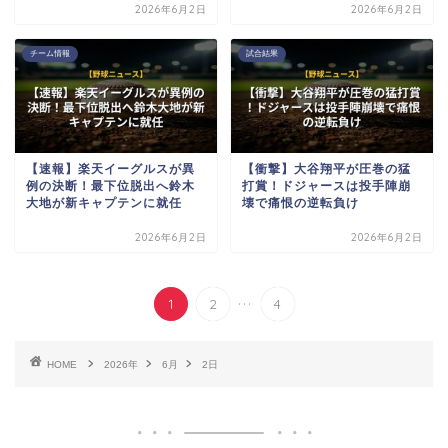
2026年6月2日
2026年6月2日
チーム情報
試合結果
【速報】楽天イーグルスが異
【衝撃】大谷翔平が圧巻の猛
例の決断！最下位脱出へ鈴木
打賞！ドジャースは投手陣崩
大地が新キャプテンに就任
壊で痛恨の逆転負け
2026年6月2日
2026年6月2日
...
1
2
4
HOME
2026年
6月
2日