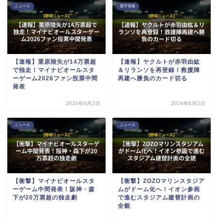
ニュース
選手情報
【速報】栗原陵矢が14万票超
【速報】ヤクルトが赤羽由紘
で独走！マイナビオールスタ
＆リランソを再登録！救援陣
ーゲーム2026ファン投票中間
再建へ勝負のカード切る
発表
2026年6月2日
2026年6月2日
ニュース
ニュース
【衝撃】マイナビオールスタ
【衝撃】ZOZOマリンスタジア
ーゲーム中間発表！阪神・森
ムがドーム化へ！イオン参画
下が20万票超の独走劇
で進むスタジアム建替計画の
全貌