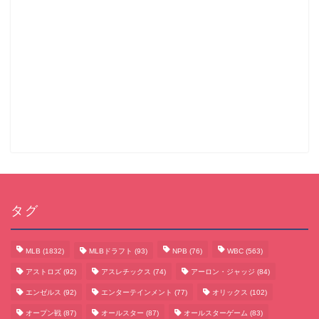
タグ
MLB
(1832)
MLBドラフト
(93)
NPB
(76)
WBC
(563)
アストロズ
(92)
アスレチックス
(74)
アーロン・ジャッジ
(84)
エンゼルス
(92)
エンターテインメント
(77)
オリックス
(102)
オープン戦
(87)
オールスター
(87)
オールスターゲーム
(83)