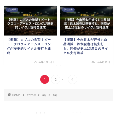
試合結果
試合結果
【衝撃】カブスの希望！ピー
【衝撃】今永昇太が好投も白
ト・クロウ＝アームストロン
星消滅！鈴木誠也は無安打
グが歴史的サイクル安打を達
も、同僚が史上13度目のサイ
成
クル安打達成
2026年6月16日
2026年6月16日
...
1
2
4
HOME
2026年
6月
16日