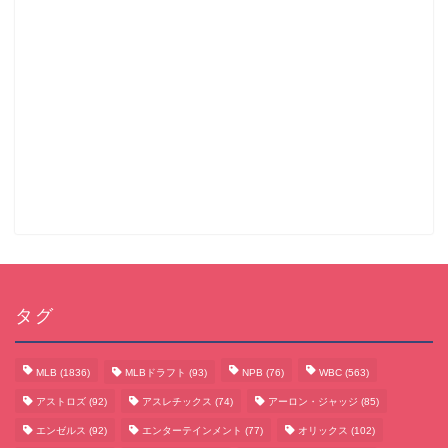
タグ
MLB
(1836)
MLBドラフト
(93)
NPB
(76)
WBC
(563)
アストロズ
(92)
アスレチックス
(74)
アーロン・ジャッジ
(85)
エンゼルス
(92)
エンターテインメント
(77)
オリックス
(102)