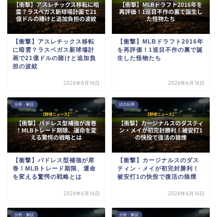
【衝撃】アスレチックス移転
【衝撃】MLBドラフト2016年
に暗雲？ラスベガス新球場計
を再評価！1巡目不作の裏で誕
画で21億ドルの賭けと追加負
生した怪物たち
担の波紋
2026年6月16日
2026年6月16日
分析・解説
試合結果
【衝撃】パドレス型補強が席
【衝撃】カージナルスのダス
巻！MLBトレード期限、運命
ティン・メイが初完封勝利！
を変える驚愕の戦略とは
被安打1の快投で復活の狼煙
2026年6月16日
2026年6月16日
分析・解説
分析・解説