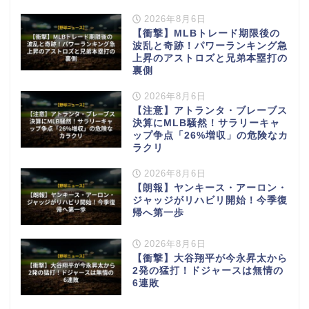
2026年8月6日
【衝撃】MLBトレード期限後の
波乱と奇跡！パワーランキング急
上昇のアストロズと兄弟本塁打の
裏側
2026年8月6日
【注意】アトランタ・ブレーブス
決算にMLB騒然！サラリーキャ
ップ争点「26%増収」の危険なカ
ラクリ
2026年8月6日
【朗報】ヤンキース・アーロン・
ジャッジがリハビリ開始！今季復
帰へ第一歩
2026年8月6日
【衝撃】大谷翔平が今永昇太から
2発の猛打！ドジャースは無情の
6連敗