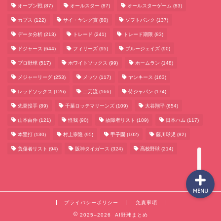
オープン戦
(87)
オールスター
(87)
オールスターゲーム
(83)
カブス
(122)
サイ・ヤング賞
(80)
ソフトバンク
(137)
データ分析
(213)
トレード
(241)
トレード期限
(83)
サッカーまとめ
ドジャース
(644)
フィリーズ
(95)
ブルージェイズ
(90)
プロ野球
(517)
ホワイトソックス
(99)
ホームラン
(148)
ゲームまとめ
メジャーリーグ
(253)
メッツ
(117)
ヤンキース
(163)
レッドソックス
(126)
二刀流
(166)
侍ジャパン
(174)
テクノロジーまとめ
先発投手
(89)
千葉ロッテマリーンズ
(109)
大谷翔平
(654)
山本由伸
(121)
怪我
(90)
故障者リスト
(109)
日本ハム
(117)
ビジネス・経済まとめ
本塁打
(130)
村上宗隆
(95)
甲子園
(102)
藤川球児
(82)
負傷者リスト
(94)
阪神タイガース
(324)
高校野球
(214)
MENU
プライバシーポリシー
免責事項
2025–2026 AI野球まとめ