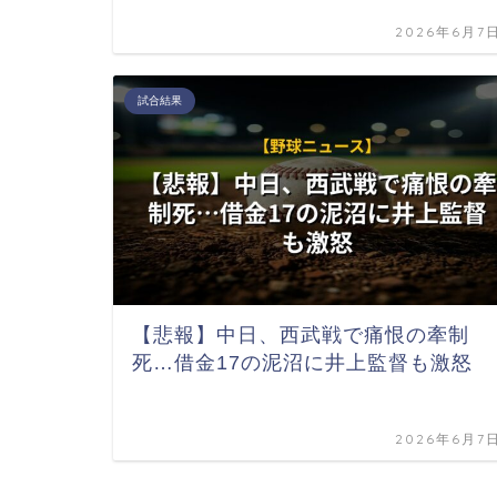
2026年6月7
試合結果
【悲報】中日、西武戦で痛恨の牽制
死…借金17の泥沼に井上監督も激怒
2026年6月7