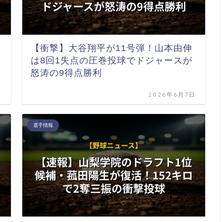
【衝撃】大谷翔平が11号弾！山本由伸
は8回1失点の圧巻投球でドジャースが
怒涛の9得点勝利
日
2026年6月7日
選手情報