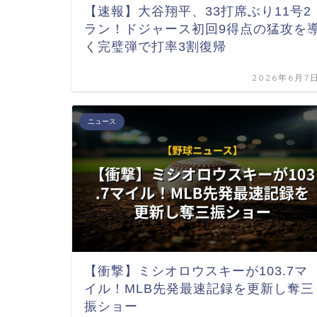
【速報】大谷翔平、33打席ぶり11号2
ラン！ドジャース初回9得点の猛攻を
く完璧弾で打率3割復帰
2026年6月7
ニュース
【衝撃】ミシオロウスキーが103.7マ
イル！MLB先発最速記録を更新し奪三
振ショー