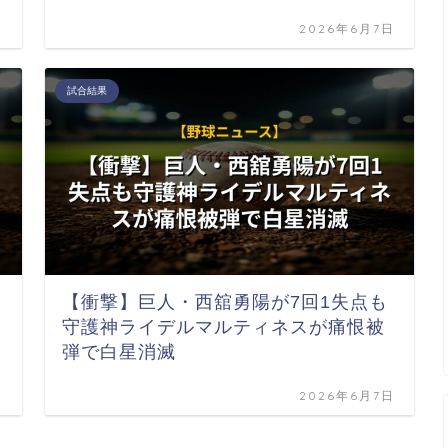
日
2026年6月7日
試合結果
【衝撃】巨人・西舘勇陽が7回1失点も
守護神ライデルマルティネスが痛恨被
弾で白星消滅
日
2026年6月7日