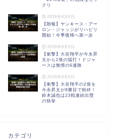
クリ
2026年8月6日
【朗報】ヤンキース・アー
ロン・ジャッジがリハビリ
開始！今季復帰へ第一歩
2026年8月6日
【衝撃】大谷翔平が今永昇
太から2発の猛打！ドジャ
ースは無情の6連敗
2026年8月6日
【衝撃】大谷翔平の2発を
今永昇太が8勝目で粉砕！
鈴木誠也は23戦連続出塁
の快挙
カテゴリ