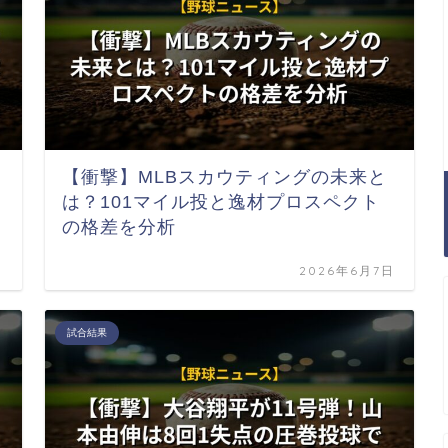
【衝撃】MLBスカウティングの未来と
は？101マイル投と逸材プロスペクト
の格差を分析
日
2026年6月7日
試合結果