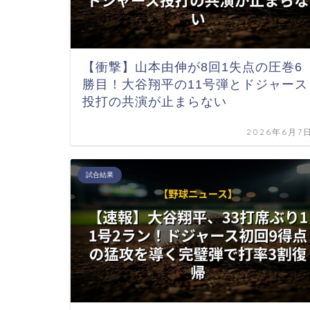
【衝撃】山本由伸が8回1失点の圧巻6
勝目！大谷翔平の11号弾とドジャース
投打の共演が止まらない
2026年6月7
試合結果