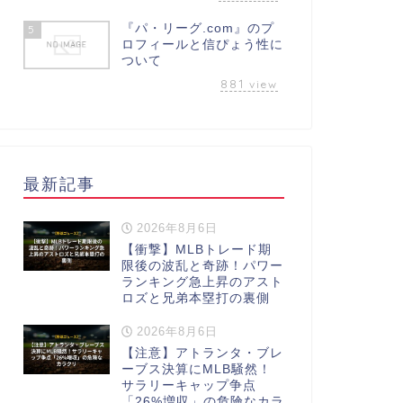
『パ・リーグ.com』のプ
5
ロフィールと信ぴょう性に
ついて
881
view
最新記事
2026年8月6日
【衝撃】MLBトレード期
限後の波乱と奇跡！パワー
ランキング急上昇のアスト
ロズと兄弟本塁打の裏側
2026年8月6日
【注意】アトランタ・ブレ
ーブス決算にMLB騒然！
サラリーキャップ争点
「26%増収」の危険なカラ