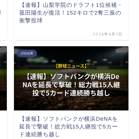
【速報】山梨学院のドラフト1位候補・
導
菰田陽生が復活！152キロで2奪三振の
衝撃投球
日
2026年6月7日
試合結果
【速報】ソフトバンクが横浜DeNAを
延長で撃破！総力戦15人継投で5カー
ド連続勝ち越し